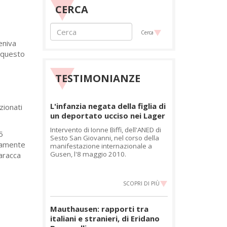
CERCA
Cerca
eniva
n questo
TESTIMONIANZE
L'infanzia negata della figlia di
zionati
un deportato ucciso nei Lager
Intervento di Ionne Biffi, dell'ANED di
5
Sesto San Giovanni, nel corso della
uramente
manifestazione internazionale a
Gusen, l'8 maggio 2010.
baracca
SCOPRI DI PIÙ
Mauthausen: rapporti tra
italiani e stranieri, di Eridano