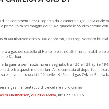
 di annientamento era ricoperto dalla camera a gas, nella quale v
er la prima volta nel maggio del 1942, quando le SS eliminarono co
as di Mauthausen circa 5.000 deportati, i cui corpi vennero bruciali
ra a gas del castello di Harteim eliminò altri malati, inabili e sele
sen e Dachau.
 la guerra per il nazismo era segnata: tra il 20 e il 29 aprile 194
ti, e tra questi molti italiani. Altre centinaia di deportati – sic
alek – vennero uccisi il 22 aprile 1945 con il gas Zyklon-B nella 
ra a gas, nel tentativo di cancellare i loro crimini.
 gas di Mauthausen, di Bruno Maida
, file Pdf, 163 Kb