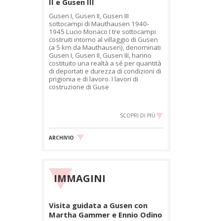
II e Gusen III
Gusen I, Gusen II, Gusen III
sottocampi di Mauthausen 1940-
1945 Lucio Monaco I tre sottocampi
costruiti intorno al villaggio di Gusen
(a 5 km da Mauthausen), denominati
Gusen I, Gusen II, Gusen III, hanno
costituito una realtà a sé per quantità
di deportati e durezza di condizioni di
prigionia e di lavoro. I lavori di
costruzione di Guse
SCOPRI DI PIÙ
ARCHIVIO
IMMAGINI
Visita guidata a Gusen con
Martha Gammer e Ennio Odino