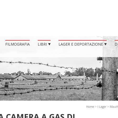
FILMOGRAFIA
LIBRI
LAGER E DEPORTAZIONE
D
Home
>
I Lager
>
Maut
A CAMERA A GAS DI