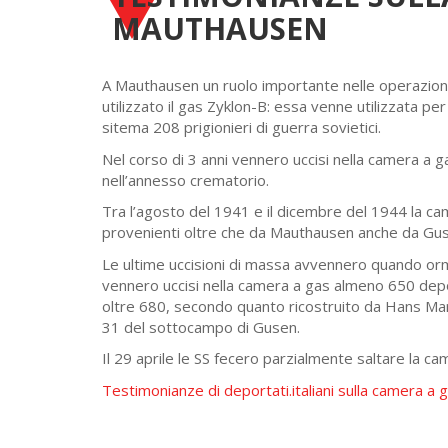
MAUTHAUSEN
A Mauthausen un ruolo importante nelle operazioni
utilizzato il gas Zyklon-B: essa venne utilizzata p
sitema 208 prigionieri di guerra sovietici.
Nel corso di 3 anni vennero uccisi nella camera a g
nell’annesso crematorio.
Tra l’agosto del 1941 e il dicembre del 1944 la came
provenienti oltre che da Mauthausen anche da Gu
Le ultime uccisioni di massa avvennero quando ormai
vennero uccisi nella camera a gas almeno 650 deporta
oltre 680, secondo quanto ricostruito da Hans Mars
31 del sottocampo di Gusen.
Il 29 aprile le SS fecero parzialmente saltare la came
Testimonianze di deportati.italiani sulla camera a