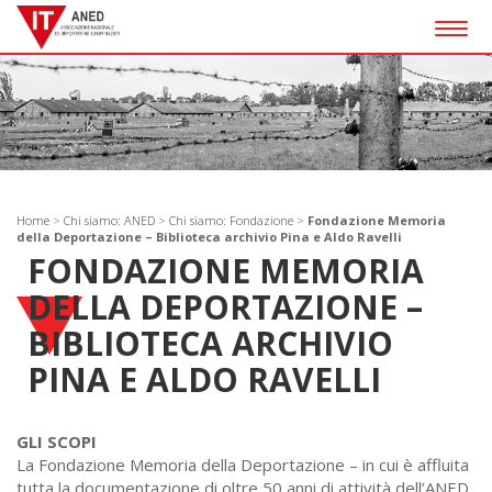
Togg
navig
Home
>
Chi siamo: ANED
>
Chi siamo: Fondazione
>
Fondazione Memoria
della Deportazione – Biblioteca archivio Pina e Aldo Ravelli
FONDAZIONE MEMORIA
DELLA DEPORTAZIONE –
BIBLIOTECA ARCHIVIO
PINA E ALDO RAVELLI
GLI SCOPI
La Fondazione Memoria della Deportazione – in cui è affluita
tutta la documentazione di oltre 50 anni di attività dell’ANED