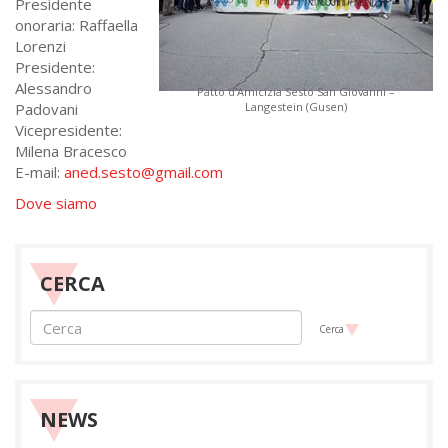
Presidente
onoraria: Raffaella
Lorenzi
Presidente:
Alessandro
Patto d’Amicizia Sesto San Giovanni –
Padovani
Langestein (Gusen)
Vicepresidente:
Milena Bracesco
E-mail:
aned.sesto@gmail.com
Dove siamo
CERCA
Cerca
NEWS