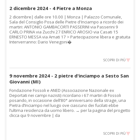
2 dicembre 2024 - 4 Pietre a Monza
2 dicembre| dalle ore 10.00 | Monza | Palazzo Comunale,
Sala del Consiglio Posa delle Pietre d'Inciampo a ricordo dei
martiri: ANTONIO GAMBACORTI PASSERINI via Passerini 9
CARLO PRINA via Zucchi 27 ENRICO AROSIO via Casati 15
ERNESTO MESSA via Amati 17 > Partecipazione libera e gratuita
Interverranno: Dario Venegoni�
SCOPRI DI PIÙ
9 novembre 2024 - 2 pietre d'inciampo a Sesto San
Giovanni (MI)
Fondazione Fossoli e ANED (Associazione Nazionale ex
Deportati nei campi nazisti) ricordano i 67 martiri di Fossoli
posando, in occasione dell’80° anniversario della strage, una
Pietra d’Inciampo nel luogo ove ciascuno dei fucilati ebbe
l’ultima residenza da uomo libero. → per la pagina del progetto
clicca qui 9 novembre | da
SCOPRI DI PIÙ