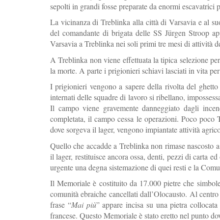
sepolti in grandi fosse preparate da enormi escavatrici 
La vicinanza di Treblinka alla città di Varsavia e al 
del comandante di brigata delle SS Jürgen Stroop app
Varsavia a Treblinka nei soli primi tre mesi di attività de
A Treblinka non viene effettuata la tipica selezione per 
la morte. A parte i prigionieri schiavi lasciati in vita p
I prigionieri vengono a sapere della rivolta del ghett
internati delle squadre di lavoro si ribellano, imposses
Il campo viene gravemente danneggiato dagli incendi
completata, il campo cessa le operazioni. Poco poco Tre
dove sorgeva il lager, vengono impiantate attività agri
Quello che accadde a Treblinka non rimase nascosto a lu
il lager, restituisce ancora ossa, denti, pezzi di carta 
urgente una degna sistemazione di quei resti e la Comun
Il Memoriale è costituito da 17.000 pietre che simbol
comunità ebraiche cancellati dall’Olocausto. Al centro
frase “
Mai più
” appare incisa su una pietra collocata
francese. Questo Memoriale è stato eretto nel punto dov