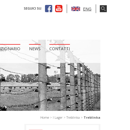
ENG
SEGUICI SU:
IZIONARIO
NEWS
CONTATTI
Home
>
I Lager
>
Treblinka
>
Treblinka