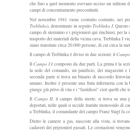
che fino a quel momento avevano ucciso un milione di p
campi di concentramento precostituiti.
Nel novembre 1941 viene costruito costruito, nei pre
Treblinka
), denominato in seguito
Treblinka I
. Questo 
campo di sterminio e i prigionieri qui rinchiusi, per la
trasporto dei materiali della vicina cava. Treblinka I v
siano transitate circa 20.000 persone, di cui circa la met
Il campo di Treblinka è diviso in due sezioni: il
Campo
Il
Campo I
è composto da due parti. La prima è la sez
la sede del comando, un panificio, dei magazzini e l
seconda parte si trova un binario di raccordo ferroviar
umano. Inoltre è presente una finta infermeria con la 
giunge già privo di vita e i “fastidiosi” cioè quelli che in
Il
Campo II
, il campo della morte, si trova su una p
deportati, nelle quali si uccide tramite monossido di ca
a Treblinka, il comandante del campo Franz Stagl fa cost
Dietro le camere a gas, nascoste alla vista, si trovan
cadaveri dei prigionieri gassati. Le cremazioni vengono