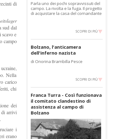
ecinti di
Parla uno dei pochi sopravvissuti del
campo. La rivolta e la fuga. Il progetto
di acquistare la casa del comandante
eitslager
a sud dal
SCOPRI DI PIÙ
i scavo e
sto campo
Bolzano, l'anticamera
dell'inferno nazista
di Onorina Brambilla Pesce
 ucraine,
po. Nella
SCOPRI DI PIÙ
ro carico
riti, chi
Franca Turra - Così funzionava
il comitato clandestino di
zione dei
assistenza al campo di
di arrivi
Bolzano
.
ruciare i
eri erano