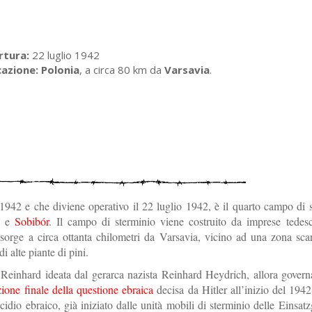
rtura:
22 luglio 1942
cazione:
Polonia
, a circa 80 km da
Varsavia
.
 1942 e che diviene operativo il 22 luglio 1942, è il quarto campo di 
c
e
Sobibór
. Il campo di sterminio viene costruito da imprese tedes
 sorge a circa ottanta chilometri da Varsavia, vicino ad una zona sc
 alte piante di pini.
 Reinhard ideata dal gerarca nazista Reinhard Heydrich, allora govern
ione finale della questione ebraica
decisa da Hitler all’inizio del 194
cidio ebraico, già iniziato dalle unità mobili di sterminio delle Einsat