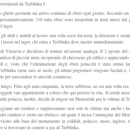
provenienti da Treblinka I.
suo ghetto permette un arrivo continuo di ebrei ogni giorno. Secondo un
rossimativamente 310 mila ebrei sono trasportati in treni merci dal 
l lager.
gli abili e inabili al lavoro una volta scesi dai treni; la direzione è semp
er i lavori nel lager, chi entra a Treblinka deve morire immediatamente.
o di Varsavia e decidono di tentare un’azione analoga. Il 2 agosto del 
sandosi di piccole armi, ricoprendo di cherosene gli edifici e appiccando
 e, visto che l’eliminazione degli ebrei polacchi è stata ormai la
blinka viene raso al suolo, gli ultimi prigionieri vengono fucilati e, 
cole per nascondere le atrocità commesse.
ngo. Fino agli anni cinquanta, la terra sabbiosa, su cui una volta era 
ed oggetti vari appartenente a coloro che qui persero la vita. Si rende nece
ità polacca, inoltre, decide di erigere un Memoriale per le vittime di Tr
eggiano un cimitero e rappresentano non solo le vittime ma anche i lu
 del cimitero è eretto un obelisco sul quale è incisa l’immagine del Me
 vicino alla base del monumento in yiddish, polacco, russo, inglese, 
e si trovavano le camere a gas di Treblinka.