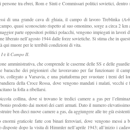
ersone tra ebrei, Rom e Sinti e Commissari politici sovietici, dentro r
ssi di una grande cava di ghiaia, il campo di lavoro Treblinka (
Arb
campo, quasi sconosciuto rispetto al suo omonimo, sorge a circa 2 km 
 maggior parte oppositori politici polacchi, vengono impiegati in lavori d
iene liberato nell’agosto 1944 dalle forze sovietiche. Si stima che in que
à qui muore per le terribili condizioni di vita.
 I
e il
Campo II
.
ione amministrativa, che comprende le caserme delle SS e delle guardie
e baracche dei prigionieri che lavoravano per far funzionare il cam
io, collegato a Varsavia, e una piattaforma per svuotare i treni del lo
bandiera della Croce Rossa, dove vengono mandati i malati, vecchi e fe
citano la folla a ribellarsi.
iccola collina, dove si trovano le tredici camere a gas per l’elimina
rbonio prodotto dai motori dei carri armati. Dato il numero elevatissimo 
ruire ben dieci nuove camere a gas, da aggiungere alle tre già esistenti
o enormi graticole fatte con binari ferroviari, dove vengono messi a b
 disposte dopo la visita di Himmler nell’aprile 1943; all’inizio i cadav