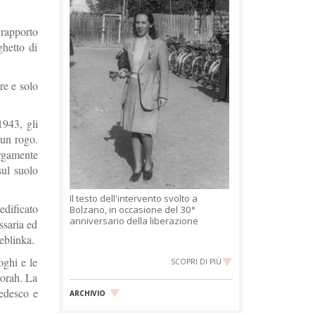
 rapporto
ghetto di
re e solo
1943, gli
 un rogo.
rgamente
sul suolo
Il testo dell'intervento svolto a
edificato
Bolzano, in occasione del 30°
anniversario della liberazione
ssaria ed
eblinka.
oghi e le
SCOPRI DI PIÙ
norah. La
tedesco e
ARCHIVIO