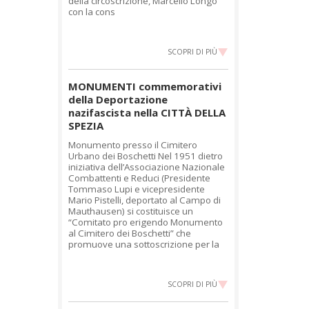
della circoscrizione, Marcello Longo
con la cons
SCOPRI DI PIÙ
MONUMENTI commemorativi
della Deportazione
nazifascista nella CITTÀ DELLA
SPEZIA
Monumento presso il Cimitero
Urbano dei Boschetti Nel 1951 dietro
iniziativa dell’Associazione Nazionale
Combattenti e Reduci (Presidente
Tommaso Lupi e vicepresidente
Mario Pistelli, deportato al Campo di
Mauthausen) si costituisce un
“Comitato pro erigendo Monumento
al Cimitero dei Boschetti” che
promuove una sottoscrizione per la
SCOPRI DI PIÙ