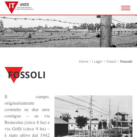
Togg
navig
Home
>
I Lager
>
Fossoli
>
Fossoli
FOSSOLI
Il campo,
originariamente
costruito su due aree
contigue – su via
Remesina (circa 6 ha) e
via Grilli (circa 9 ha) –
è stato attivo dal 1942