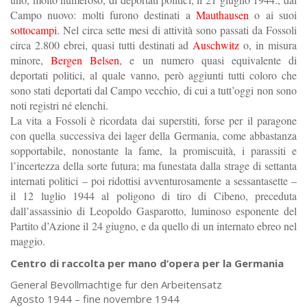
Campo nuovo: molti furono destinati a
Mauthausen
o ai suoi
sottocampi
. Nel circa sette mesi di attività sono passati da Fossoli
circa 2.800 ebrei, quasi tutti destinati ad
Auschwitz
o, in misura
minore,
Bergen Belsen
, e un numero quasi equivalente di
deportati politici, al quale vanno, però aggiunti tutti coloro che
sono stati deportati dal Campo vecchio, di cui a tutt’oggi non sono
noti registri né elenchi.
La vita a Fossoli è ricordata dai superstiti, forse per il paragone
con quella successiva dei lager della Germania, come abbastanza
sopportabile, nonostante la fame, la promiscuità, i parassiti e
l’incertezza della sorte futura; ma funestata dalla strage di settanta
internati politici – poi ridottisi avventurosamente a sessantasette –
il 12 luglio 1944 al poligono di tiro di Cibeno, preceduta
dall’assassinio di Leopoldo Gasparotto, luminoso esponente del
Partito d’Azione il 24 giugno, e da quello di un internato ebreo nel
maggio.
Centro di raccolta per mano d’opera per la Germania
General Bevollmachtige fur den Arbeitensatz
Agosto 1944 – fine novembre 1944