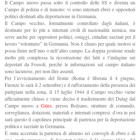
Il Campo nuovo passa sotto il controllo delle SS e diventa un
Campo di polizia e di transito: vi sono internati ebrei e oppositori
politici destinati alla deportazione in Germania.
Il Campo vecchio, formalmente controllato dagli italiani, è
destinato per lo più a internati civili di nazionalità nemica, ma
serve anche per oppositori politici, ostaggi, cittadini razziati per il
lavoro “volontario” in Germania. Non è chiaro per quale motivo si
possa finire nell’uno o nell’altro campo. La doppia gestione rende
molto più complessa la ricostruzione dei fatti e l’indagine sui
deportati da Fossoli, perché le informazioni sul campo italiano
sono lacunose, per non dire assenti.
Per l’avvicinamento del fronte (Roma è liberata il 4 giugno,
Firenze lo sarà il 2 settembre) e il rafforzamento della presenza dei
partigiani nella zona, il 15 luglio 1944 il Campo vecchio viene
ufficialmente chiuso e viene deciso il trasferimento del Dulag dal
Campo nuovo a
Gries
, presso Bolzano, strutture di comando,
sorveglianza, dotazioni, materiali e internati compresi: d’ora in poi
sarà questo il capolinea principale di partenza per la deportazione
politica e razziale in Germania.
È stata accertata la partenza di almeno sei convogli di ebrei e di
uno, molto numeroso, di deportati politici, il 21 giugno 1944., dal