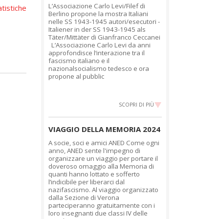
L’Associazione Carlo Levi/Filef di
Berlino propone la mostra Italiani
nelle SS 1943-1945 autori/esecutori -
Italiener in der SS 1943-1945 als
Täter/Mittäter di Gianfranco Ceccanei
L’Associazione Carlo Levi da anni
approfondisce l‘interazione tra il
fascismo italiano e il
nazionalsocialismo tedesco e ora
propone al pubblic
SCOPRI DI PIÙ
VIAGGIO DELLA MEMORIA 2024
A socie, soci e amici ANED Come ogni
anno, ANED sente l'impegno di
organizzare un viaggio per portare il
doveroso omaggio alla Memoria di
quanti hanno lottato e sofferto
l’indicibile per liberarci dal
nazifascismo. Al viaggio organizzato
dalla Sezione di Verona
parteciperanno gratuitamente con i
loro insegnanti due classi IV delle