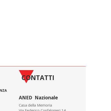
CONTATTI
ONZA
ANED Nazionale
Casa della Memoria
Via Federico Confalonieri 14