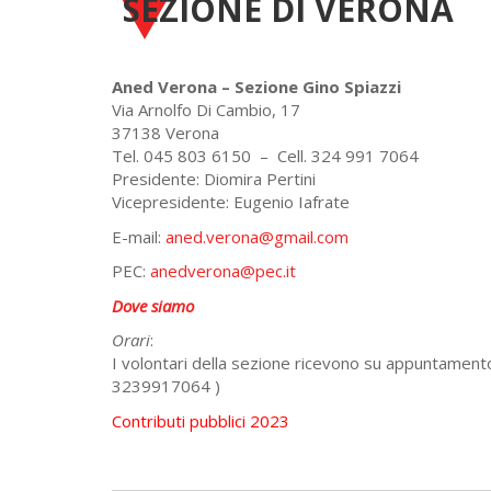
SEZIONE DI VERONA
Aned Verona – Sezione Gino Spiazzi
Via Arnolfo Di Cambio, 17
37138 Verona
Tel. 045 803 6150 – Cell. 324 991 7064
Presidente: Diomira Pertini
Vicepresidente: Eugenio Iafrate
E-mail:
aned.verona@gmail.com
PEC:
anedverona@pec.it
Dove siamo
Orari
:
I volontari della sezione ricevono su appuntament
3239917064 )
Contributi pubblici 2023