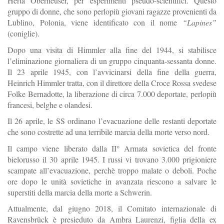
Herta Oberheuser, per esperimenti pseudo-scientifici. Questo
gruppo di donne, che sono perlopiù giovani ragazze provenienti da
Lublino, Polonia, viene identificato con il nome
“Lapines”
(coniglie).
Dopo una visita di Himmler alla fine del 1944, si stabilisce
l’eliminazione giornaliera di un gruppo cinquanta-sessanta donne.
Il 23 aprile 1945, con l’avvicinarsi della fine della guerra,
Heinrich Himmler tratta, con il direttore della Croce Rossa svedese
Folke Bernadotte, la liberazione di circa 7.000 deportate, perlopiù
francesi, belghe e olandesi.
Il 26 aprile, le SS ordinano l’evacuazione delle restanti deportate
che sono costrette ad una terribile marcia della morte verso nord.
Il campo viene liberato dalla II° Armata sovietica del fronte
bielorusso il 30 aprile 1945. I russi vi trovano 3.000 prigioniere
scampate all’evacuazione, perchè troppo malate o deboli. Poche
ore dopo le unità sovietiche in avanzata riescono a salvare le
superstiti della marcia della morte a Schwerin.
Attualmente, dal giugno 2018, il Comitato internazionale di
Ravensbrück è presieduto da Ambra Laurenzi, figlia della ex