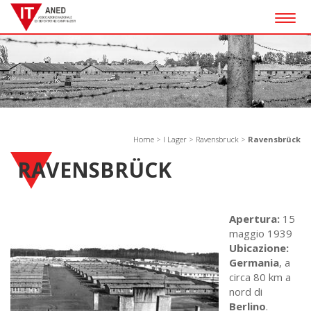
Togg
navig
Home
>
I Lager
>
Ravensbruck
>
Ravensbrück
RAVENSBRÜCK
Apertura:
15
maggio 1939
Ubicazione:
Germania
, a
circa 80 km a
nord di
Berlino
.