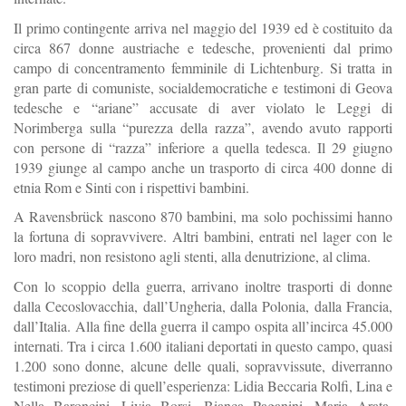
Il primo contingente arriva nel maggio del 1939 ed è costituito da
circa 867 donne austriache e tedesche, provenienti dal primo
campo di concentramento femminile di Lichtenburg. Si tratta in
gran parte di comuniste, socialdemocratiche e testimoni di Geova
tedesche e “ariane” accusate di aver violato le Leggi di
Norimberga sulla “purezza della razza”, avendo avuto rapporti
con persone di “razza” inferiore a quella tedesca. Il 29 giugno
1939 giunge al campo anche un trasporto di circa 400 donne di
etnia Rom e Sinti con i rispettivi bambini.
A Ravensbrück nascono 870 bambini, ma solo pochissimi hanno
la fortuna di sopravvivere. Altri bambini, entrati nel lager con le
loro madri, non resistono agli stenti, alla denutrizione, al clima.
Con lo scoppio della guerra, arrivano inoltre trasporti di donne
dalla Cecoslovacchia, dall’Ungheria, dalla Polonia, dalla Francia,
dall’Italia. Alla fine della guerra il campo ospita all’incirca 45.000
internati. Tra i circa 1.600 italiani deportati in questo campo, quasi
1.200 sono donne, alcune delle quali, sopravvissute, diverranno
testimoni preziose di quell’esperienza: Lidia Beccaria Rolfi, Lina e
Nella Baroncini, Livia Borsi, Bianca Paganini, Maria Arata,