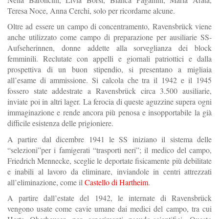
Teresa Noce, Anna Cerchi, solo per ricordarne alcune.
Oltre ad essere un campo di concentramento, Ravensbrück viene
anche utilizzato come campo di preparazione per ausiliarie SS-
Aufseherinnen, donne addette alla sorveglianza dei block
femminili. Reclutate con appelli e giornali patriottici e dalla
prospettiva di un buon stipendio, si presentano a migliaia
all’esame di ammissione. Si calcola che tra il 1942 e il 1945
fossero state addestrate a Ravensbrück circa 3.500 ausiliarie,
inviate poi in altri lager. La ferocia di queste aguzzine supera ogni
immaginazione e rende ancora più penosa e insopportabile la già
difficile esistenza delle prigioniere.
A partire dal dicembre 1941 le SS iniziano il sistema delle
“selezioni”per i famigerati “trasporti neri”; il medico del campo,
Friedrich Mennecke, sceglie le deportate fisicamente più debilitate
e inabili al lavoro da eliminare, inviandole in centri attrezzati
all’eliminazione, come il
Castello di Hartheim
.
A partire dall’estate del 1942, le internate di Ravensbrück
vengono usate come cavie umane dai medici del campo, tra cui