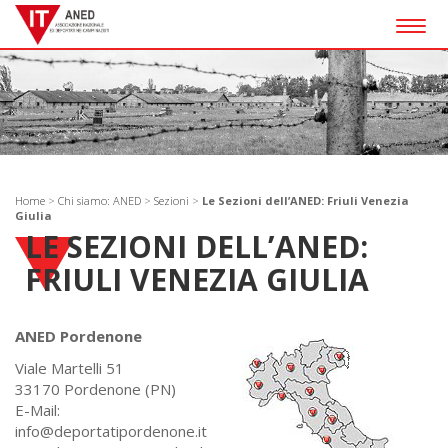
Togg
navig
Home
>
Chi siamo: ANED
>
Sezioni
>
Le Sezioni dell’ANED: Friuli Venezia
Giulia
LE SEZIONI DELL’ANED:
FRIULI VENEZIA GIULIA
ANED Pordenone
Viale Martelli 51
33170 Pordenone (PN)
E-Mail:
info@deportatipordenone.it