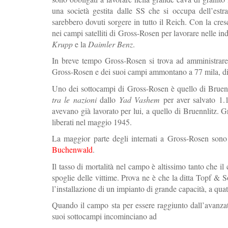
una società gestita dalle SS che si occupa dell’estr
sarebbero dovuti sorgere in tutto il Reich. Con la cresc
nei campi satelliti di Gross-Rosen per lavorare nelle in
Krupp
e la
Daimler Benz
.
In breve tempo Gross-Rosen si trova ad amministrare u
Gross-Rosen e dei suoi campi ammontano a 77 mila, di c
Uno dei sottocampi di Gross-Rosen è quello di Bruennl
tra le nazioni
dallo
Yad Vashem
per aver salvato 1.1
avevano già lavorato per lui, a quello di Bruennlitz. 
liberati nel maggio 1945.
La maggior parte degli internati a Gross-Rosen sono e
Buchenwald
.
Il tasso di mortalità nel campo è altissimo tanto che il
spoglie delle vittime. Prova ne è che la ditta Topf & So
l’installazione di un impianto di grande capacità, a qua
Quando il campo sta per essere raggiunto dall’avanzat
suoi sottocampi incominciano ad