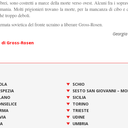
ebrei, sono costretti a marce della morte verso ovest. Alcuni fra i soprav
rmania. Molti prigionieri trovano la morte, per la mancanza di cibo e 
hé troppo deboli.
armata sovietica del fronte ucraino a liberare Gross-Rosen.
Georgia 
 di Gross-Rosen
OLA
SCHIO
 SPEZIA
SESTO SAN GIOVANNI – M
LANO
SICILIA
NSELICE
TORINO
RMA
TRIESTE
VIA
UDINE
SA
UMBRIA