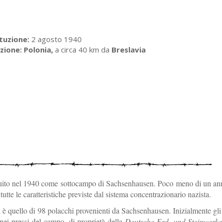
tuzione:
2 agosto 1940
zione:
Polonia,
a circa 40 km da
Breslavia
ituito nel 1940 come sottocampo di Sachsenhausen. Poco meno di un a
tte le caratteristiche previste dal sistema concentrazionario nazista.
 è quello di 98 polacchi provenienti da Sachsenhausen. Inizialmente gli 
 nei pressi del campo, di proprietà della
Deutsche Erd- und Steinwer