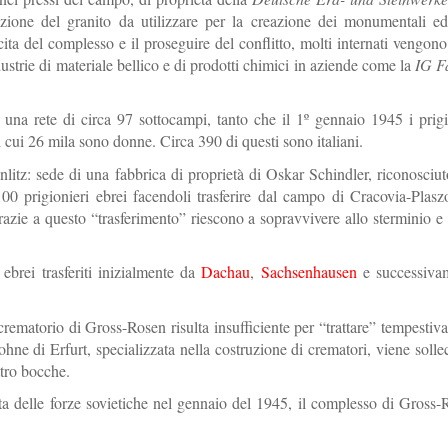
azione del granito da utilizzare per la creazione dei monumentali ed
ita del complesso e il proseguire del conflitto, molti internati vengono t
dustrie di materiale bellico e di prodotti chimici in aziende come la
IG F
na rete di circa 97 sottocampi, tanto che il 1º gennaio 1945 i prigi
ui 26 mila sono donne. Circa 390 di questi sono italiani.
itz: sede di una fabbrica di proprietà di Oskar Schindler, riconosciu
00 prigionieri ebrei facendoli trasferire dal campo di Cracovia-Plas
Grazie a questo “trasferimento” riescono a sopravvivere allo sterminio 
brei trasferiti inizialmente da
Dachau
,
Sachsenhausen
e successiva
 crematorio di Gross-Rosen risulta insufficiente per “trattare” tempestiv
hne di Erfurt, specializzata nella costruzione di crematori, viene sollec
ttro bocche.
a delle forze sovietiche nel gennaio del 1945, il complesso di Gross-