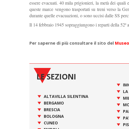
essere evacuati. 40 mila prigionieri, la metà dei quali 
queste marce vengono trasportati su treni verso la Ge
durante quelle evacuazioni, o sono uccisi dalle SS perc
Il 14 febbraio 1945 sopraggiungono i reparti della 52ª 
Per saperne di più consultare il sito del
Museo
LE SEZIONI
IM
LA
ALTAVILLA SILENTINA
MI
BERGAMO
MO
BRESCIA
PA
BOLOGNA
PA
CUNEO
PI