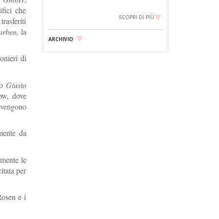
ifici che
SCOPRI DI PIÙ
rasferiti
arben,
la
ARCHIVIO
onieri di
to
Giusto
zow, dove
e vengono
mente da
amente le
itata per
Rosen e i