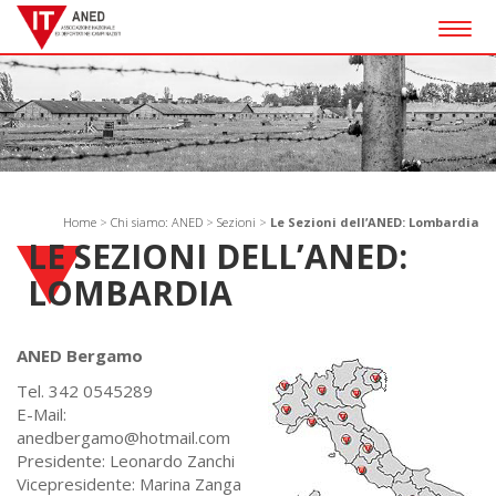
Togg
navig
Home
>
Chi siamo: ANED
>
Sezioni
>
Le Sezioni dell’ANED: Lombardia
LE SEZIONI DELL’ANED:
LOMBARDIA
ANED Bergamo
Tel. 342 0545289
E-Mail:
anedbergamo@hotmail.com
Presidente: Leonardo Zanchi
Vicepresidente: Marina Zanga