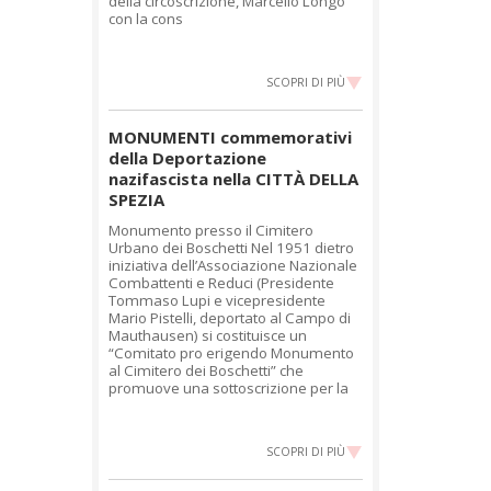
della circoscrizione, Marcello Longo
con la cons
SCOPRI DI PIÙ
MONUMENTI commemorativi
della Deportazione
nazifascista nella CITTÀ DELLA
SPEZIA
Monumento presso il Cimitero
Urbano dei Boschetti Nel 1951 dietro
iniziativa dell’Associazione Nazionale
Combattenti e Reduci (Presidente
Tommaso Lupi e vicepresidente
Mario Pistelli, deportato al Campo di
Mauthausen) si costituisce un
“Comitato pro erigendo Monumento
al Cimitero dei Boschetti” che
promuove una sottoscrizione per la
SCOPRI DI PIÙ