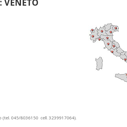
D: VENETO
to (tel. 045/8036150 cell. 3239917064).