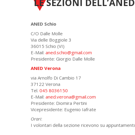
LE SEZIONI DELL’ANE
ANED Schio
C/O Dalle Molle
Via delle Boggiole 3
36015 Schio (VI)
E-Mail:
aned.schio@gmail.com
Presidente: Giorgio Dalle Molle
ANED Verona
via Arnolfo Di Cambio 17
37122 Verona
Tel.
045 8036150
E-Mail:
aned.verona@gmail.com
Presidente: Diomira Pertini
Vicepresidente: Eugenio Iafrate
Orari
:
I volontari della sezione ricevono su appuntamen