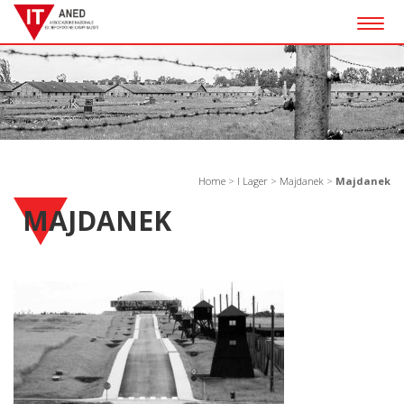
Togg
navig
Home
>
I Lager
>
Majdanek
>
Majdanek
MAJDANEK