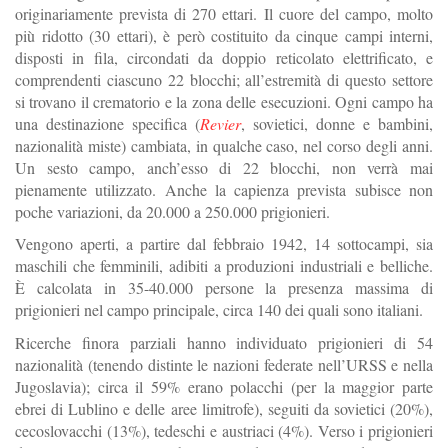
originariamente prevista di 270 ettari. Il cuore del campo, molto
più ridotto (30 ettari), è però costituito da cinque campi interni,
disposti in fila, circondati da doppio reticolato elettrificato, e
comprendenti ciascuno 22 blocchi; all’estremità di questo settore
si trovano il crematorio e la zona delle esecuzioni. Ogni campo ha
una destinazione specifica (
Revier
, sovietici, donne e bambini,
nazionalità miste) cambiata, in qualche caso, nel corso degli anni.
Un sesto campo, anch’esso di 22 blocchi, non verrà mai
pienamente utilizzato. Anche la capienza prevista subisce non
poche variazioni, da 20.000 a 250.000 prigionieri.
Vengono aperti, a partire dal febbraio 1942, 14 sottocampi, sia
maschili che femminili, adibiti a produzioni industriali e belliche.
È calcolata in 35-40.000 persone la presenza massima di
prigionieri nel campo principale, circa 140 dei quali sono italiani.
Ricerche finora parziali hanno individuato prigionieri di 54
nazionalità (tenendo distinte le nazioni federate nell’URSS e nella
Jugoslavia); circa il 59% erano polacchi (per la maggior parte
ebrei di Lublino e delle aree limitrofe), seguiti da sovietici (20%),
cecoslovacchi (13%), tedeschi e austriaci (4%). Verso i prigionieri