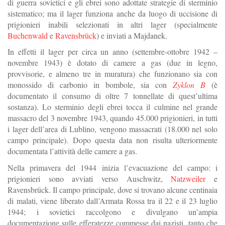
di guerra sovietici e gli ebrei sono adottate strategie di sterminio
sistematico; ma il lager funziona anche da luogo di uccisione di
prigionieri inabili selezionati in altri lager (specialmente
Buchenwald
e
Ravensbrück
) e inviati a Majdanek.
In effetti il lager per circa un anno (settembre-ottobre 1942 –
novembre 1943) è dotato di camere a gas (due in legno,
provvisorie, e almeno tre in muratura) che funzionano sia con
monossido di carbonio in bombole, sia con
Zyklon B
(è
documentato il consumo di oltre 7 tonnellate di quest’ultima
sostanza). Lo sterminio degli ebrei tocca il culmine nel grande
massacro del 3 novembre 1943, quando 45.000 prigionieri, in tutti
i lager dell’area di Lublino, vengono massacrati (18.000 nel solo
campo principale). Dopo questa data non risulta ulteriormente
documentata l’attività delle camere a gas.
Nella primavera del 1944 inizia l’evacuazione del campo: i
prigionieri sono avviati verso Auschwitz,
Natzweiler
e
Ravensbrück. Il campo principale, dove si trovano alcune centinaia
di malati, viene liberato dall’Armata Rossa tra il 22 e il 23 luglio
1944; i sovietici raccolgono e divulgano un’ampia
documentazione sulle efferatezze commesse dai nazisti, tanto che