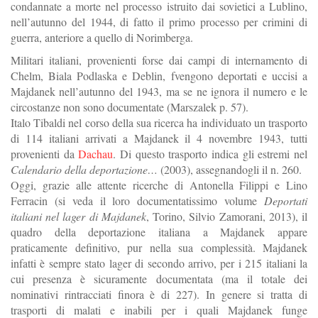
condannate a morte nel processo istruito dai sovietici a Lublino,
nell’autunno del 1944, di fatto il primo processo per crimini di
guerra, anteriore a quello di Norimberga.
Militari italiani, provenienti forse dai campi di internamento di
Chelm, Biala Podlaska e Deblin, fvengono deportati e uccisi a
Majdanek nell’autunno del 1943, ma se ne ignora il numero e le
circostanze non sono documentate (Marszalek p. 57).
Italo Tibaldi nel corso della sua ricerca ha individuato un trasporto
di 114 italiani arrivati a Majdanek il 4 novembre 1943, tutti
provenienti da
Dachau
. Di questo trasporto indica gli estremi nel
Calendario della deportazione…
(2003), assegnandogli il n. 260.
Oggi, grazie alle attente ricerche di Antonella Filippi e Lino
Ferracin (si veda il loro documentatissimo volume
Deportati
italiani nel lager di Majdanek
, Torino, Silvio Zamorani, 2013), il
quadro della deportazione italiana a Majdanek appare
praticamente definitivo, pur nella sua complessità. Majdanek
infatti è sempre stato lager di secondo arrivo, per i 215 italiani la
cui presenza è sicuramente documentata (ma il totale dei
nominativi rintracciati finora è di 227). In genere si tratta di
trasporti di malati e inabili per i quali Majdanek funge