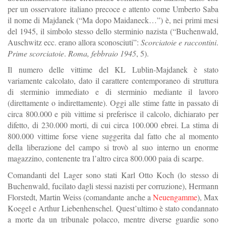
per un osservatore italiano precoce e attento come Umberto Saba
il nome di Majdanek (“Ma dopo Maidaneck…”) è, nei primi mesi
del 1945, il simbolo stesso dello sterminio nazista (“Buchenwald,
Auschwitz ecc. erano allora sconosciuti”:
Scorciatoie e raccontini
.
Prime scorciatoie
.
Roma, febbraio 1945
, 5).
Il numero delle vittime del KL Lublin-Majdanek è stato
variamente calcolato, dato il carattere contemporaneo di struttura
di sterminio immediato e di sterminio mediante il lavoro
(direttamente o indirettamente). Oggi alle stime fatte in passato di
circa 800.000 e più vittime si preferisce il calcolo, dichiarato per
difetto, di 230.000 morti, di cui circa 100.000 ebrei. La stima di
800.000 vittime forse viene suggerita dal fatto che al momento
della liberazione del campo si trovò al suo interno un enorme
magazzino, contenente tra l’altro circa 800.000 paia di scarpe.
Comandanti del Lager sono stati Karl Otto Koch (lo stesso di
Buchenwald, fucilato dagli stessi nazisti per corruzione), Hermann
Florstedt, Martin Weiss (comandante anche a
Neuengamme
), Max
Koegel e Arthur Liebenhenschel. Quest’ultimo è stato condannato
a morte da un tribunale polacco, mentre diverse guardie sono