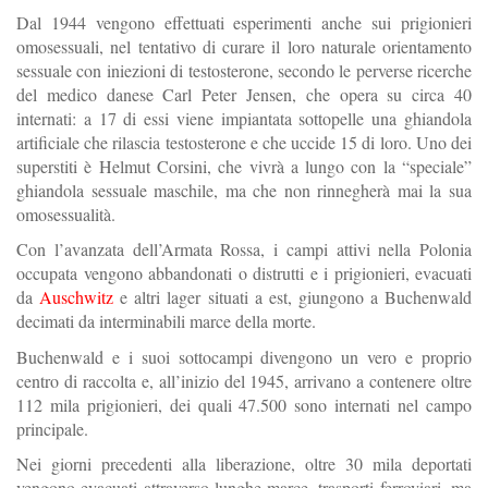
Dal 1944 vengono effettuati esperimenti anche sui prigionieri
omosessuali, nel tentativo di curare il loro naturale orientamento
sessuale con iniezioni di testosterone, secondo le perverse ricerche
del medico danese Carl Peter Jensen, che opera su circa 40
internati: a 17 di essi viene impiantata sottopelle una ghiandola
artificiale che rilascia testosterone e che uccide 15 di loro. Uno dei
superstiti è Helmut Corsini, che vivrà a lungo con la “speciale”
ghiandola sessuale maschile, ma che non rinnegherà mai la sua
omosessualità.
Con l’avanzata dell’Armata Rossa, i campi attivi nella Polonia
occupata vengono abbandonati o distrutti e i prigionieri, evacuati
da
Auschwitz
e altri lager situati a est, giungono a Buchenwald
decimati da interminabili marce della morte.
Buchenwald e i suoi sottocampi divengono un vero e proprio
centro di raccolta e, all’inizio del 1945, arrivano a contenere oltre
112 mila prigionieri, dei quali 47.500 sono internati nel campo
principale.
Nei giorni precedenti alla liberazione, oltre 30 mila deportati
vengono evacuati attraverso lunghe marce, trasporti ferroviari, ma