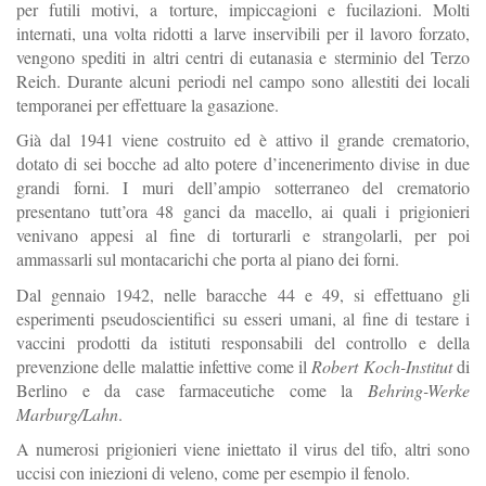
per futili motivi, a torture, impiccagioni e fucilazioni. Molti
internati, una volta ridotti a larve inservibili per il lavoro forzato,
vengono spediti in altri centri di eutanasia e sterminio del Terzo
Reich. Durante alcuni periodi nel campo sono allestiti dei locali
temporanei per effettuare la gasazione.
Già dal 1941 viene costruito ed è attivo il grande crematorio,
dotato di sei bocche ad alto potere d’incenerimento divise in due
grandi forni. I muri dell’ampio sotterraneo del crematorio
presentano tutt’ora 48 ganci da macello, ai quali i prigionieri
venivano appesi al fine di torturarli e strangolarli, per poi
ammassarli sul montacarichi che porta al piano dei forni.
Dal gennaio 1942, nelle baracche 44 e 49, si effettuano gli
esperimenti pseudoscientifici su esseri umani, al fine di testare i
vaccini prodotti da istituti responsabili del controllo e della
prevenzione delle malattie infettive come il
Robert Koch-Institut
di
Berlino e da case farmaceutiche come la
Behring-Werke
Marburg/Lahn
.
A numerosi prigionieri viene iniettato il virus del tifo, altri sono
uccisi con iniezioni di veleno, come per esempio il fenolo.