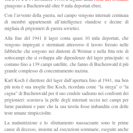
giungono a Buchenwald oltre 9 mila deportati ebrei.
Con l’avvento della guerra, nel campo vengono internati centinaia
di membri appartenenti all’intelligence olandese e decine di
migliaia di prigionieri di guerra sovietici.
Alla fine del 1941 il lager conta quasi 10 mila deportati, che
vengono impiegati e sterminati attraverso il lavoro forzato nelle
fabbriche che sorgono nei dintorni di Weimar e nella fitta rete di
sottocampi che si sviluppa alle dipendenze del lager principale: si
contano fino a 139 campi satellite, che fanno di Buchenwald il più
grande complesso di concentramento nazista.
Karl Koch è direttore del lager dall’apertura fino al 1941, ma ben
più nota è sua moglie Ilse Koch, ricordata come “la strega” o “la
cagna” di Buchenwald per il suo crudele sadismo nei confronti dei
prigionieri: scuoiava la pelle degli internati uccisi nei campi per
farne paralumi e pare che la sua tavola fosse imbandita con delle
teste umane rimpicciolite.
La malnutrizione e lo sfruttamento massacrante sono le prime
cause di decesso, insieme ad esecuzioni sommarie, eseguite anche