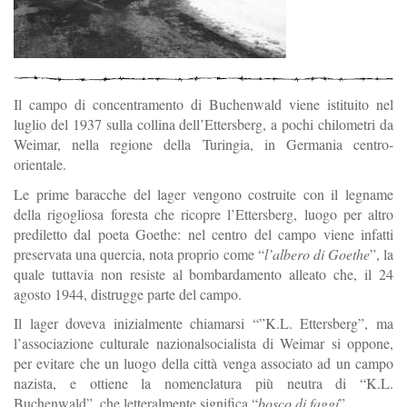
Il campo di concentramento di Buchenwald viene istituito nel
luglio del 1937 sulla collina dell’Ettersberg, a pochi chilometri da
Weimar, nella regione della Turingia, in Germania centro-
orientale.
Le prime baracche del lager vengono costruite con il legname
della rigogliosa foresta che ricopre l’Ettersberg, luogo per altro
prediletto dal poeta Goethe: nel centro del campo viene infatti
preservata una quercia, nota proprio come “
l’albero di Goethe
”, la
quale tuttavia non resiste al bombardamento alleato che, il 24
agosto 1944, distrugge parte del campo.
Il lager doveva inizialmente chiamarsi “”K.L. Ettersberg”, ma
l’associazione culturale nazionalsocialista di Weimar si oppone,
per evitare che un luogo della città venga associato ad un campo
nazista, e ottiene la nomenclatura più neutra di “K.L.
Buchenwald”, che letteralmente significa “
bosco di faggi
”.