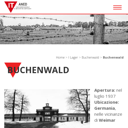
Togg
navig
Home
>
I Lager
>
Buchenwald
>
Buchenwald
BUCHENWALD
Apertura:
nel
luglio 1937
Ubicazione:
Germania
,
nelle vicinanze
di
Weimar