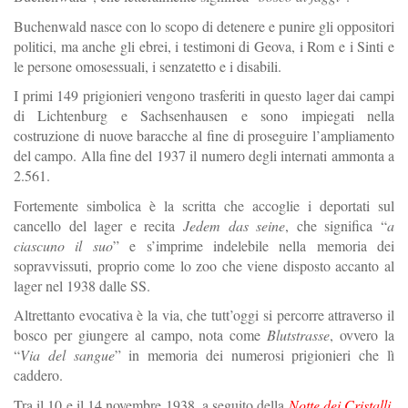
Buchenwald nasce con lo scopo di detenere e punire gli oppositori
politici, ma anche gli ebrei, i testimoni di Geova, i Rom e i Sinti e
le persone omosessuali, i senzatetto e i disabili.
I primi 149 prigionieri vengono trasferiti in questo lager dai campi
di Lichtenburg e Sachsenhausen e sono impiegati nella
costruzione di nuove baracche al fine di proseguire l’ampliamento
del campo. Alla fine del 1937 il numero degli internati ammonta a
2.561.
Fortemente simbolica è la scritta che accoglie i deportati sul
cancello del lager e recita
Jedem das seine
, che significa “
a
ciascuno il suo
” e s’imprime indelebile nella memoria dei
sopravvissuti, proprio come lo zoo che viene disposto accanto al
lager nel 1938 dalle SS.
Altrettanto evocativa è la via, che tutt’oggi si percorre attraverso il
bosco per giungere al campo, nota come
Blutstrasse
, ovvero la
“
Via del sangue
” in memoria dei numerosi prigionieri che lì
caddero.
Tra il 10 e il 14 novembre 1938, a seguito della
Notte dei Cristalli
,