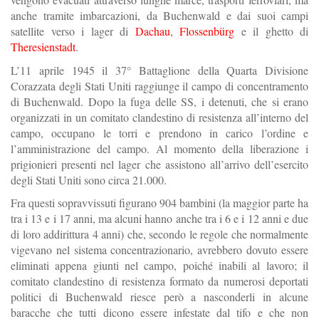
anche tramite imbarcazioni, da Buchenwald e dai suoi campi
satellite verso i lager di
Dachau
,
Flossenbürg
e il ghetto di
Theresienstadt
.
L’11 aprile 1945 il 37° Battaglione della Quarta Divisione
Corazzata degli Stati Uniti raggiunge il campo di concentramento
di Buchenwald. Dopo la fuga delle SS, i detenuti, che si erano
organizzati in un comitato clandestino di resistenza all’interno del
campo, occupano le torri e prendono in carico l’ordine e
l’amministrazione del campo. Al momento della liberazione i
prigionieri presenti nel lager che assistono all’arrivo dell’esercito
degli Stati Uniti sono circa 21.000.
Fra questi sopravvissuti figurano 904 bambini (la maggior parte ha
tra i 13 e i 17 anni, ma alcuni hanno anche tra i 6 e i 12 anni e due
di loro addirittura 4 anni) che, secondo le regole che normalmente
vigevano nel sistema concentrazionario, avrebbero dovuto essere
eliminati appena giunti nel campo, poiché inabili al lavoro; il
comitato clandestino di resistenza formato da numerosi deportati
politici di Buchenwald riesce però a nasconderli in alcune
baracche che tutti dicono essere infestate dal tifo e che non