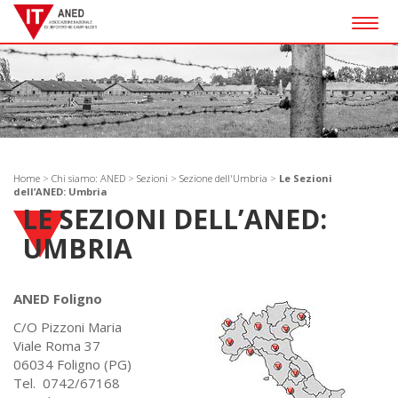
Togg
navig
Home
>
Chi siamo: ANED
>
Sezioni
>
Sezione dell'Umbria
>
Le Sezioni
dell’ANED: Umbria
LE SEZIONI DELL’ANED:
UMBRIA
ANED Foligno
C/O Pizzoni Maria
Viale Roma 37
06034 Foligno (PG)
Tel. 0742/67168