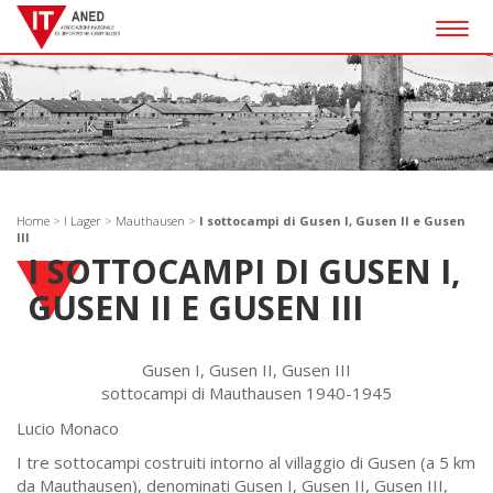
Togg
navig
Home
>
I Lager
>
Mauthausen
>
I sottocampi di Gusen I, Gusen II e Gusen
III
I SOTTOCAMPI DI GUSEN I,
GUSEN II E GUSEN III
Gusen I, Gusen II, Gusen III
sottocampi di Mauthausen 1940-1945
Lucio Monaco
I tre sottocampi costruiti intorno al villaggio di Gusen (a 5 km
da Mauthausen), denominati Gusen I, Gusen II, Gusen III,