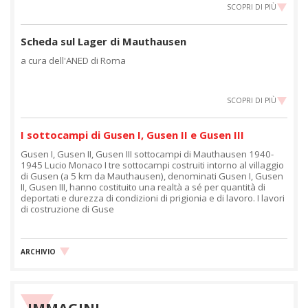
SCOPRI DI PIÙ
Scheda sul Lager di Mauthausen
a cura dell'ANED di Roma
SCOPRI DI PIÙ
I sottocampi di Gusen I, Gusen II e Gusen III
Gusen I, Gusen II, Gusen III sottocampi di Mauthausen 1940-
1945 Lucio Monaco I tre sottocampi costruiti intorno al villaggio
di Gusen (a 5 km da Mauthausen), denominati Gusen I, Gusen
II, Gusen III, hanno costituito una realtà a sé per quantità di
deportati e durezza di condizioni di prigionia e di lavoro. I lavori
di costruzione di Guse
ARCHIVIO