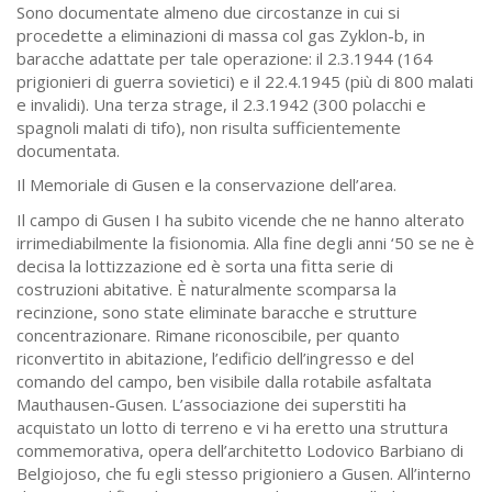
Sono documentate almeno due circostanze in cui si
procedette a eliminazioni di massa col gas Zyklon-b, in
baracche adattate per tale operazione: il 2.3.1944 (164
prigionieri di guerra sovietici) e il 22.4.1945 (più di 800 malati
e invalidi). Una terza strage, il 2.3.1942 (300 polacchi e
spagnoli malati di tifo), non risulta sufficientemente
documentata.
Il Memoriale di Gusen e la conservazione dell’area.
Il campo di Gusen I ha subito vicende che ne hanno alterato
irrimediabilmente la fisionomia. Alla fine degli anni ‘50 se ne è
decisa la lottizzazione ed è sorta una fitta serie di
costruzioni abitative. È naturalmente scomparsa la
recinzione, sono state eliminate baracche e strutture
concentrazionare. Rimane riconoscibile, per quanto
riconvertito in abitazione, l’edificio dell’ingresso e del
comando del campo, ben visibile dalla rotabile asfaltata
Mauthausen-Gusen. L’associazione dei superstiti ha
acquistato un lotto di terreno e vi ha eretto una struttura
commemorativa, opera dell’architetto Lodovico Barbiano di
Belgiojoso, che fu egli stesso prigioniero a Gusen. All’interno