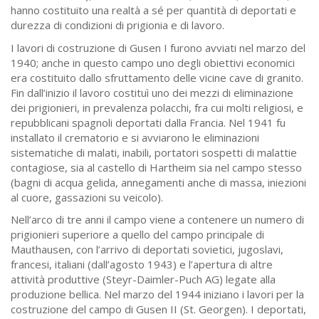
hanno costituito una realtà a sé per quantità di deportati e
durezza di condizioni di prigionia e di lavoro.
I lavori di costruzione di Gusen I furono avviati nel marzo del
1940; anche in questo campo uno degli obiettivi economici
era costituito dallo sfruttamento delle vicine cave di granito.
Fin dall’inizio il lavoro costituì uno dei mezzi di eliminazione
dei prigionieri, in prevalenza polacchi, fra cui molti religiosi, e
repubblicani spagnoli deportati dalla Francia. Nel 1941 fu
installato il crematorio e si avviarono le eliminazioni
sistematiche di malati, inabili, portatori sospetti di malattie
contagiose, sia al castello di Hartheim sia nel campo stesso
(bagni di acqua gelida, annegamenti anche di massa, iniezioni
al cuore, gassazioni su veicolo).
Nell’arco di tre anni il campo viene a contenere un numero di
prigionieri superiore a quello del campo principale di
Mauthausen, con l’arrivo di deportati sovietici, jugoslavi,
francesi, italiani (dall’agosto 1943) e l’apertura di altre
attività produttive (Steyr-Daimler-Puch AG) legate alla
produzione bellica. Nel marzo del 1944 iniziano i lavori per la
costruzione del campo di Gusen II (St. Georgen). I deportati,