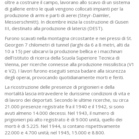
oltre a costruire il campo, lavorano allo scavo di un sistema
di gallerie entro le quali vengono collocati impianti per la
produzione di armi e parti di aerei (Steyr-Daimler,
Messerschmitt). In dicembre inizia la costruzione di Gusen
III, destinato alla produzione di laterizi (DEST).
Furono scavati nella montagna circostante e nei pressi di St.
Georgen 7 chilometri di tunnel (larghi da 6 a 8 metri, alti da
10 a 15) per ubicarvi la produzione bellica e i macchinari
dell’Istituto di ricerca della Scuola Superiore Tecnica di
Vienna, per ricerche connesse alla produzione missilistica (V1
e V2). I lavori furono eseguiti senza badare alla sicurezza
degli operai, provocando quotidianamente morti e feriti.
La ricostruzione delle presenze di prigionieri e della
mortalità lascia intravedere le durissime condizioni di vita e
di lavoro dei deportati. Secondo le ultime ricerche, su circa
21.000 presenze registrate fra il 1940 e il 1942, si sono
avuti almeno 14.000 decessi. Nel 1943, il numero di
prigionieri più alto registrato è di 9.000 unità, quello dei
morti è di 5.225. Nel 1944, si contano rispettivamente
22.000 e 4.700 unità; nel 1945, 15.000 e 8.800.