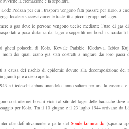
ve avviene la cremazione e la sepoltura.
le Łódź-Podzan per cui i trasporti vengono fatti passare per Kolo, a ci
oga locale e successivamente trasferiti a piccoli gruppi nel lager.
amere a gas dove le persone vengono uccise mediante l’uso di gas di
portati a poca distanza dal lager e seppelliti nei boschi circostanti l
 dai ghetti polacchi di Koło, Kowale Pańskie, Kłodawa, Izbica Ku
olti dei quali erano già stati costretti a migrare dai loro paesi d
rotti a causa del rischio di epidemie dovuto alla decomposizione dei
n grandi pire a cielo aperto.
943 e i tedeschi abbandonandolo fanno saltare per aria la caserma e
no costruite nei boschi vicini al sito del lager delle baracche dove a
assaggio per Kolo. Tra il 10 giugno e il 23 luglio 1944 arrivano da Ł
nterrotte definitivamente e parte del
Sonderkommando
(squadra spe