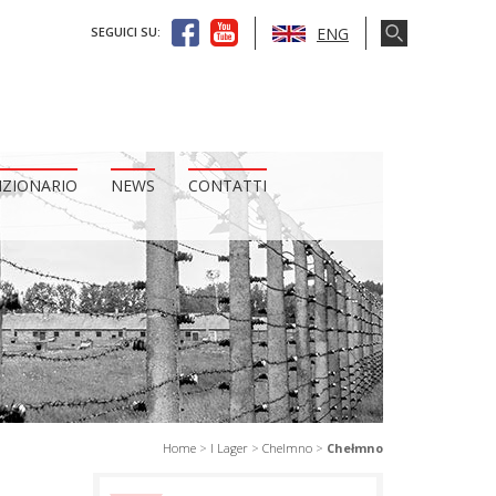
ENG
SEGUICI SU:
IZIONARIO
NEWS
CONTATTI
Home
>
I Lager
>
Chelmno
>
Chełmno