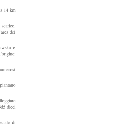
rca 14 km
 scarico.
’area del
jawska e
’origine:
 numerosi
 piantano
lloggiare
ódź dieci
ciale di