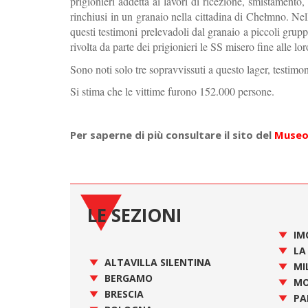
prigionieri addetta ai lavori di ricezione, smistamento,
rinchiusi in un granaio nella cittadina di Chełmno. Nel
questi testimoni prelevadoli dal granaio a piccoli gruppi
rivolta da parte dei prigionieri le SS misero fine alle lo
Sono noti solo tre sopravvissuti a questo lager, testimon
Si stima che le vittime furono 152.000 persone.
Per saperne di più consultare il sito del
Museo
LE SEZIONI
IM
LA
ALTAVILLA SILENTINA
MI
BERGAMO
MO
BRESCIA
PA