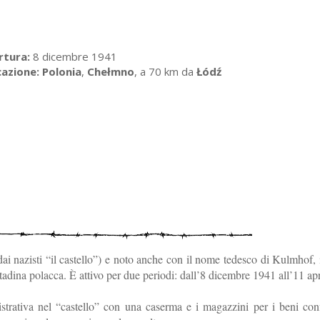
rtura:
8 dicembre 1941
cazione:
Polonia
,
Chełmno
, a 70 km da
Łódź
ai nazisti “il castello”) e noto anche con il nome tedesco di Kulmhof,
tadina polacca. È attivo per due periodi: dall’8 dicembre 1941 all’11 ap
rativa nel “castello” con una caserma e i magazzini per i beni conf