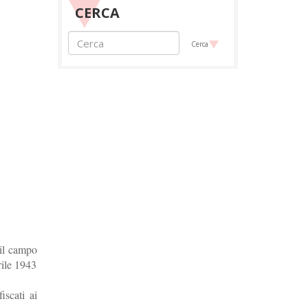
CERCA
Cerca
 il campo
rile 1943
iscati ai