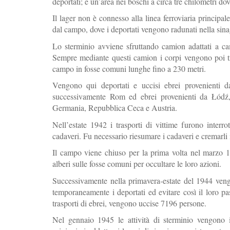
deportati; e un’area nei boschi a circa tre chilometri do
Il lager non è connesso alla linea ferroviaria principa
dal campo, dove i deportati vengono radunati nella sinag
Lo sterminio avviene sfruttando camion adattati a c
Sempre mediante questi camion i corpi vengono poi tras
campo in fosse comuni lunghe fino a 230 metri.
Vengono qui deportati e uccisi ebrei provenienti
successivamente Rom ed ebrei provenienti da Łódź, m
Germania, Repubblica Ceca e Austria.
Nell’estate 1942 i trasporti di vittime furono inter
cadaveri. Fu necessario riesumare i cadaveri e cremarli i
Il campo viene chiuso per la prima volta nel marzo 1
alberi sulle fosse comuni per occultare le loro azioni.
Successivamente nella primavera-estate del 1944 vengo
temporaneamente i deportati ed evitare così il loro p
trasporti di ebrei, vengono uccise 7196 persone.
Nel gennaio 1945 le attività di sterminio vengono i