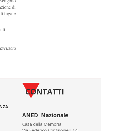
) vengono
azione di
di fuga e
uti.
arruscio
CONTATTI
ONZA
ANED Nazionale
Casa della Memoria
Via Federico Confalonieri 14