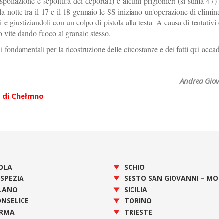
 spoliazione e sepoltura dei deportati) e alcuni prigionieri (si stima 47
la notte tra il 17 e il 18 gennaio le SS iniziano un’operazione di elimin
 e giustiziandoli con un colpo di pistola alla testa. A causa di tentativi 
ro vite dando fuoco al granaio stesso.
i fondamentali per la ricostruzione delle circostanze e dei fatti qui accad
Andrea Giov
 di Chełmno
OLA
SCHIO
 SPEZIA
SESTO SAN GIOVANNI – M
LANO
SICILIA
NSELICE
TORINO
RMA
TRIESTE