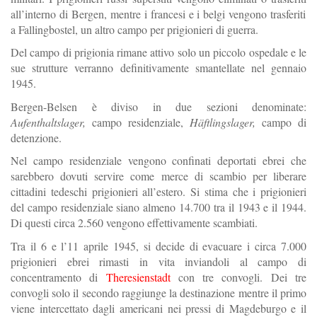
all’interno
di
Bergen,
mentre
i
francesi
e
i
belgi vengono trasferiti
a Fallingbostel,
un
altro campo per prigionieri di guerra.
Del
campo
di
prigionia
rimane
attivo
solo
un
piccolo
ospedale
e
le
sue
strutture
verranno
definitivamente
smantellate
nel
gennaio
1945
.
Bergen-Belsen è diviso in due sezioni denominate:
Aufenthaltslager,
campo residenziale,
Häftlingslager,
campo di
detenzione.
Nel
campo
residenziale
vengono
confinati
deportati
ebrei
che
sarebbero
dovuti servire come merce di scambio per liberare
cittadini tedeschi prigionieri all’estero.
Si
stima
che
i
prigionieri
del
campo
residenziale
siano
almeno
14.700
tra
il
1943
e
il
1944.
Di questi circa
2.560
vengono effettivamente scambiati.
Tra il 6 e
l’11
aprile
1945,
si decide di evacuare i circa 7.000
prigionieri ebrei rimasti
in
vita
inviandoli
al
campo
di
concentramento
di
Theresienstadt
con
tre
convogli.
Dei
tre
convogli
solo
il
secondo
raggiunge
la
destinazione
mentre
il
primo
viene intercettato
dagli
americani
nei
pressi
di
Magdeburgo
e
il