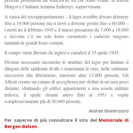
Margot e l’italiana Arianna Sz
rényi, sopravvissuta.
ö
A
causa
del
sovrappopolamento –
il
lager
avrebbe
dovuto
detenere
fino
a
10.000
persone
ma
si
trovò
a
doverne
gestire
fino
a
60.000 –
i
morti
tra
il
febbraio
1945
e
il
marzo
passarono
da
7.000
a
18.000
e siccome c’è un solo forno crematorio i cadaveri vengono
tumulati in grandi fosse comuni.
Il campo viene liberato da inglesi e canadesi il
15
aprile
1945.
Diviene
necessario
incenerire
le
strutture
del
lager
per
limitare
il
dilagare
delle
epidemie
di
tifo
e
nonostante
le
cure,
nelle
settimane
successive
alla
liberazione, muoiono
altre
13.000
persone.
Gli
Alleati
creano
un
campo
di
accoglienza
per
sfollati
in
un’area
poco
distante,
sfruttando
gli
edifici
appartenenti
a
una
scuola
militare
tedesca,
il
quale
rimane
attivo
fino
al
1951
e ospita
complessivamente più di 50.000 persone.
Andrea Giovarruscio
Per saperne di più consultare il sito del
Memoriale di
Bergen-Belsen