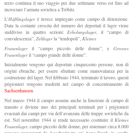
terzo
continua
il
suo
viaggio per due settimane verso est fino ad
incrociare l’armata sovietica a Tröbitz.
L’
Häftlingslager
è invece impiegato come campo di detenzione.
Data la costante crescita del numero dei deportati il lager viene
suddiviso in quattro sezioni:
Erholungslager
, il “campo di
convalescenza”,
Zeltlager
la “tendopoli”,
Kleines
Frauenlager
il “campo piccolo delle donne”, e
Grosses
Frauenlager
il “campo grande delle donne”.
Inizialmente vengono qui deportate cinquecento persone, non di
origini ebraiche,
per
essere
sfruttate
come
manovalanza
per
la
costruzione
del
lager.
Nel
febbraio
1944,
terminato
il
lavoro, questi
prigionieri
vengono
trasferiti
nel
campo
di
concentramento
di
Sachsenhausen
.
Nel
marzo
1944
il
campo
assume
anche
la
funzione
di
campo
di
transito
e
diviene
uno
dei
principali
terminali
per
i
prigionieri
evacuati
dai
campi
per
via
dell’avanzata
delle
truppe
sovietiche
da
est.
Nel
novembre
1944
si rende
necessario
costituire
il
Kleines
Frauenlager,
campo
piccolo
delle
donne,
per
sistemare
circa
8.000
persone
provenienti
da
Auschwitz
tra
cui
Anne
Frank,
la sorella