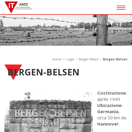
Togg
navig
Home
>
I Lager
>
Bergen Belsen
>
Bergen-Belsen
BERGEN-BELSEN
Costituzione:
aprile 1943
Ubicazione:
Germania
,
circa 50 km da
Hannover
.