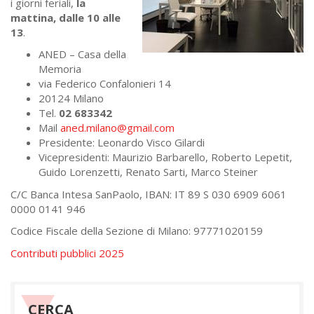
i giorni feriali,
la
mattina, dalle 10 alle
13
.
ANED – Casa della
Memoria
via Federico Confalonieri 14
20124 Milano
Tel.
02 683342
Mail
aned.
milano@gmail.com
Presidente: Leonardo Visco Gilardi
Vicepresidenti: Maurizio Barbarello, Roberto Lepetit,
Guido Lorenzetti, Renato Sarti, Marco Steiner
C/C Banca Intesa SanPaolo, IBAN: IT 89 S 030 6909 6061
0000 0141 946
Codice Fiscale della Sezione di Milano: 97771020159
Contributi pubblici 2025
CERCA