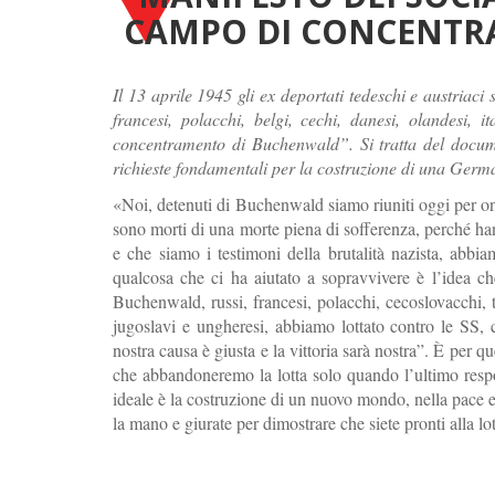
CAMPO DI CONCENTR
Il 13 aprile 1945 gli ex deportati tedeschi e austriac
francesi, polacchi, belgi, cechi, danesi, olandesi, i
concentramento di Buchenwald”. Si tratta del documen
richieste fondamentali per la costruzione di una Germ
«Noi, detenuti di Buchenwald siamo riuniti oggi per onor
sono morti di una morte piena di sofferenza, perché hann
e che siamo i testimoni della brutalità nazista, abbi
qualcosa che ci ha aiutato a sopravvivere è l’idea ch
Buchenwald, russi, francesi, polacchi, cecoslovacchi, t
jugoslavi e ungheresi, abbiamo lottato contro le SS, c
nostra causa è giusta e la vittoria sarà nostra”. È per q
che abbandoneremo la lotta solo quando l’ultimo respons
ideale è la costruzione di un nuovo mondo, nella pace e
la mano e giurate per dimostrare che siete pronti alla lo