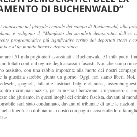
AMENTO DI BUCHENWALD”
i si riuniscono nel piazzale centrale del campo di Buchenwald, alla pre
taliani, e redigono il “Manifesto dei socialisti democratici dell’ex
to programmatico più significativo scritto dai deportati stessi e c
ania e di un mondo libero e democratico.
are i 51 mila prigionieri assassinati a Buchenwald. 51 mila padri, fratel
o lottato contro il regime degli assassini fascisti. Noi, che siamo rimast
amo assistito, con una rabbia impotente alla morte dei nostri compagn
e la giustizia sarebbe giunta un giorno. Oggi, noi siamo liberi. Noi, 
edeschi, spagnoli, italiani e austriaci, belgi e olandesi, lussemburghesi
ontro i criminali nazisti, per la nostra liberazione. Un pensiero ci a
uesto che giuriamo, in questi luoghi del crimine fascista, davanti al mond
abile sarà stato condannato, davanti al tribunale di tutte le nazioni. 
 nella libertà. Lo dobbiamo ai nostri compagni uccisi e alle loro famigli
tta.»