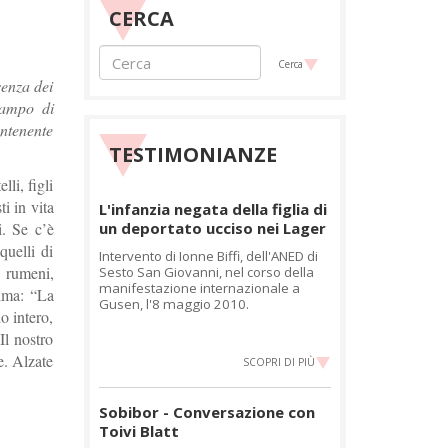
CERCA
Cerca
senza dei
 campo di
ontenente
TESTIMONIANZE
li, figli
i in vita
L'infanzia negata della figlia di
i. Se c’è
un deportato ucciso nei Lager
quelli di
Intervento di Ionne Biffi, dell'ANED di
, rumeni,
Sesto San Giovanni, nel corso della
manifestazione internazionale a
nima: “La
Gusen, l'8 maggio 2010.
o intero,
Il nostro
e. Alzate
SCOPRI DI PIÙ
Sobibor - Conversazione con
Toivi Blatt