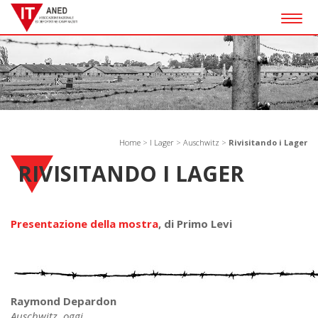
Togg
navig
Home
>
I Lager
>
Auschwitz
>
Rivisitando i Lager
RIVISITANDO I LAGER
Presentazione della mostra
, di Primo Levi
Raymond Depardon
Auschwitz, oggi