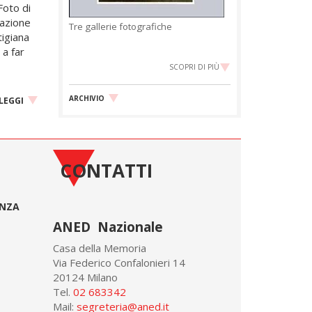
Foto di
razione
Tre gallerie fotografiche
tigiana
 a far
SCOPRI DI PIÙ
ARCHIVIO
LEGGI
CONTATTI
ONZA
ANED Nazionale
Casa della Memoria
Via Federico Confalonieri 14
20124 Milano
Tel.
02 683342
Mail:
segreteria@aned.it