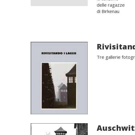
delle ragazze
di Birkenau
Rivisitan
Tre gallerie fotog
Auschwit