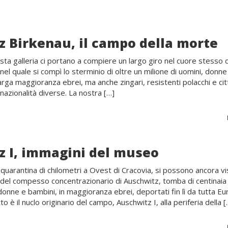
 Birkenau, il campo della morte
sta galleria ci portano a compiere un largo giro nel cuore stesso d
nel quale si compì lo sterminio di oltre un milione di uomini, donne
arga maggioranza ebrei, ma anche zingari, resistenti polacchi e citt
nazionalità diverse. La nostra […]
z I, immagini del museo
quarantina di chilometri a Ovest di Cracovia, si possono ancora vi
i del compesso concentrazionario di Auschwitz, tomba di centinaia 
 donne e bambini, in maggioranza ebrei, deportati fin lì da tutta Eu
o è il nuclo originario del campo, Auschwitz I, alla periferia della [