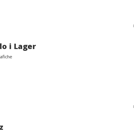
do i Lager
rafiche
z