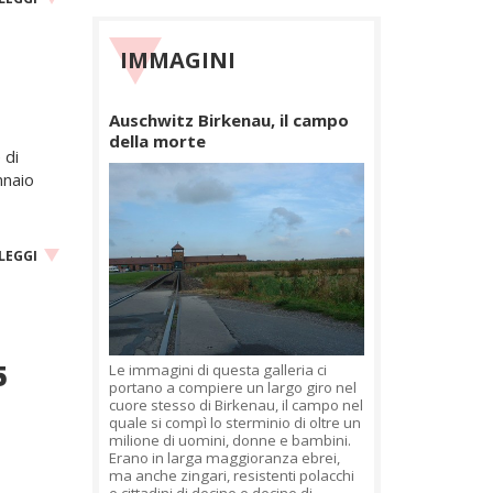
IMMAGINI
Auschwitz Birkenau, il campo
della morte
 di
nnaio
LEGGI
5
Le immagini di questa galleria ci
portano a compiere un largo giro nel
cuore stesso di Birkenau, il campo nel
quale si compì lo sterminio di oltre un
milione di uomini, donne e bambini.
Erano in larga maggioranza ebrei,
ma anche zingari, resistenti polacchi
e cittadini di decine e decine di