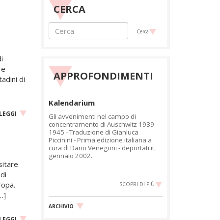
CERCA
Cerca
i
 e
APPROFONDIMENTI
adini di
Kalendarium
LEGGI
Gli avvenimenti nel campo di
concentramento di Auschwitz 1939-
1945 - Traduzione di Gianluca
Piccinini - Prima edizione italiana a
cura di Dario Venegoni - deportati.it,
gennaio 2002.
sitare
di
ropa.
SCOPRI DI PIÙ
…]
ARCHIVIO
LEGGI