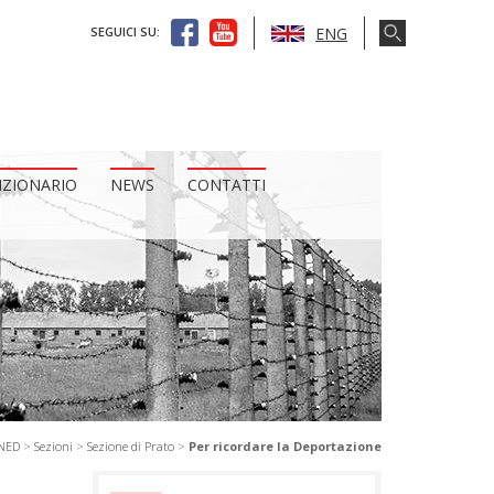
ENG
SEGUICI SU:
IZIONARIO
NEWS
CONTATTI
ANED
>
Sezioni
>
Sezione di Prato
>
Per ricordare la Deportazione