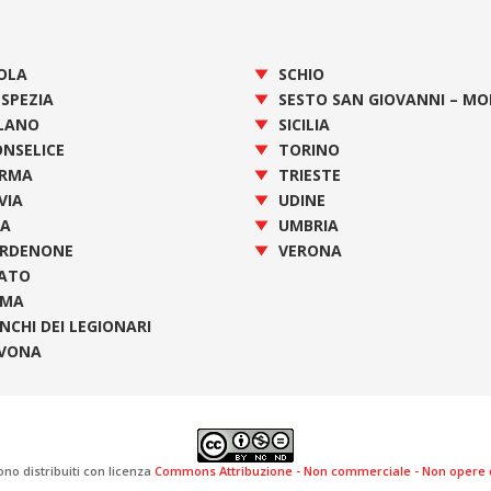
OLA
SCHIO
 SPEZIA
SESTO SAN GIOVANNI – M
LANO
SICILIA
NSELICE
TORINO
RMA
TRIESTE
VIA
UDINE
SA
UMBRIA
RDENONE
VERONA
ATO
OMA
NCHI DEI LEGIONARI
VONA
ono distribuiti con licenza
Commons Attribuzione - Non commerciale - Non opere de