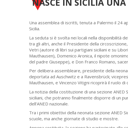
NASCE IN SICILIA UN
Una assemblea di iscritti, tenuta a Palermo il 24 a
Sicilia.
La seduta si è svolta nei locali nella disponibilit
tra gli altri, anche il Presidente della circoscrizio
Vetri (autore di libri sui partigiani siciliani e su 
Mauthausen), Domenico Aronica, il nipote omonim
del padre Giuseppe), e Don Franco Romano, sacerd
Per delibera assembleare, presidente della neonat
deportata ad Auschwitz e a Ravensbrück; vicepres
Mauthausen, e Vincenzo Vitigni ricoprirà il ruolo di 
La notizia della costituzione di una sezione ANED Si
siciliani, che potranno finalmente disporre di un pu
dell’ANED nazionale.
Tra i primi obiettivi della neonata sezione ANED Si
scuole, ma anche giornate di studio e mostre.
Appena costituita, la sezione ha partecipato alle c