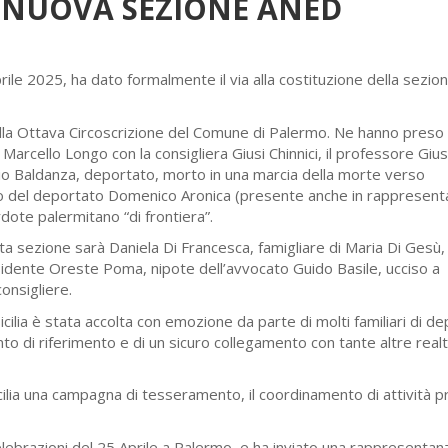
A NUOVA SEZIONE ANED
prile 2025, ha dato formalmente il via alla costituzione della sezi
à della Ottava Circoscrizione del Comune di Palermo. Ne hanno preso
ne, Marcello Longo con la consigliera Giusi Chinnici, il professore Gi
Liborio Baldanza, deportato, morto in una marcia della morte verso
o del deportato Domenico Aronica (presente anche in rappresent
ote palermitano “di frontiera”.
a sezione sarà Daniela Di Francesca, famigliare di Maria Di Gesù,
idente Oreste Poma, nipote dell’avvocato Guido Basile, ucciso a
consigliere.
cilia è stata accolta con emozione da parte di molti familiari di de
nto di riferimento e di un sicuro collegamento con tante altre real
cilia una campagna di tesseramento, il coordinamento di attività p
elebrazioni del 25 Aprile a Palermo, e ha inviato una rappresentan