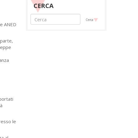
CERCA
Cerca
one ANED
 parte,
useppe
anza
portati
tà
resso le
za al