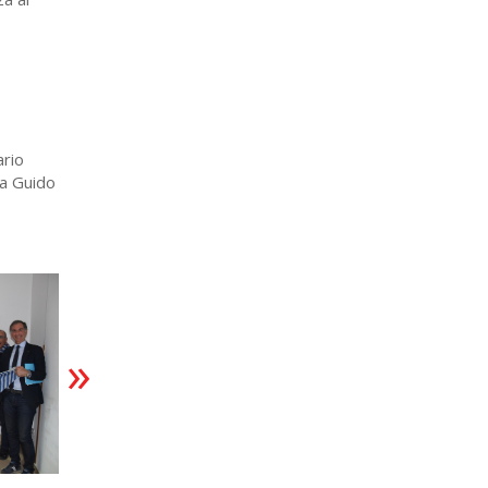
ario
 a Guido
o
»