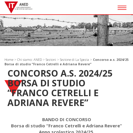
Togg
navig
Home
>
Chi siamo: ANED
>
Sezioni
>
Sezione di La Spezia
>
Concorso a.s. 2024/25
Borsa di studio “Franco Cetrelli e Adriana Revere”
CONCORSO A.S. 2024/25
BORSA DI STUDIO
“FRANCO CETRELLI E
ADRIANA REVERE”
BANDO DI CONCORSO
Borsa di studio “Franco Cetrelli e Adriana Revere”
Anno scolastico 2024/25.