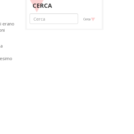
CERCA
Cerca
li erano
oni
 a
tesimo