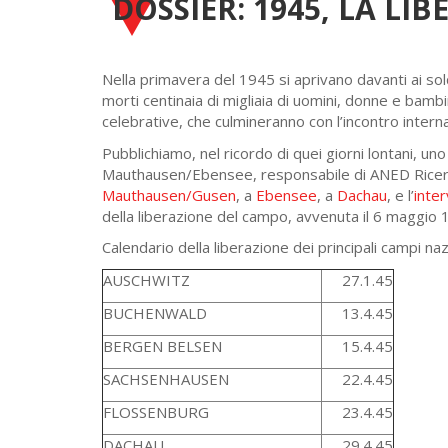
DOSSIER: 1945, LA LI
Nella primavera del 1945 si aprivano davanti ai solda
morti centinaia di migliaia di uomini, donne e bambi
celebrative, che culmineranno con l’incontro inter
Pubblichiamo, nel ricordo di quei giorni lontani, un
Mauthausen/Ebensee, responsabile di ANED Ricerche,
Mauthausen/Gusen
, a
Ebensee
, a
Dachau
, e l’
inter
della liberazione del campo, avvenuta il 6 maggio 
Calendario della liberazione dei principali campi nazi
AUSCHWITZ
27.1.45
BUCHENWALD
13.4.45
BERGEN BELSEN
15.4.45
SACHSENHAUSEN
22.4.45
FLOSSENBURG
23.4.45
DACHAU
29.4.45