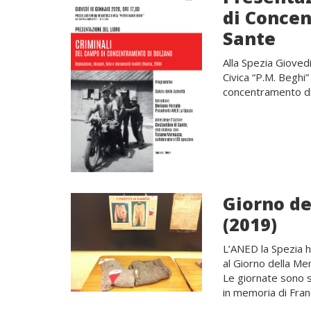
di Concen
Sante
Alla Spezia Gioved
Civica “P.M. Beghi
concentramento di 
Giorno de
(2019)
L’ANED la Spezia ha
al Giorno della Me
Le giornate sono s
in memoria di Franc