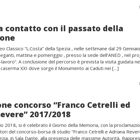
 a contatto con il passato della
ione
ceo Classico “L.Costa” della Spezia , nelle settimane dal 29 Gennaio
ganti, mattina e pomeriggio , presso la sede dell’ANED , nel pr
-lavoro”. A conclusione del percorso è prevista la visita guidata ne
x caserma XXI dove sorge il Monumento ai Caduti nei […]
ne concorso “Franco Cetrelli ed
Revere” 2017/2018
io 2018, si è celebrato il Giorno della Memoria, con la proclamazi
citori del concorso-borsa di studio “Franco Cetrelli e Adriana Rever
ezia, in Sala Dante, alla presenza delle massime Autorità, Rappre