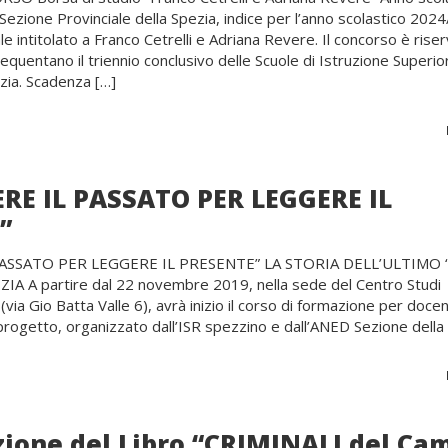
ezione Provinciale della Spezia, indice per l’anno scolastico 2024/
e intitolato a Franco Cetrelli e Adriana Revere. Il concorso è rise
requentano il triennio conclusivo delle Scuole di Istruzione Superio
ezia. Scadenza […]
RE IL PASSATO PER LEGGERE IL
”
ASSATO PER LEGGERE IL PRESENTE” LA STORIA DELL’ULTIMO ‘
ZIA A partire dal 22 novembre 2019, nella sede del Centro Studi
via Gio Batta Valle 6), avrà inizio il corso di formazione per docen
l progetto, organizzato dall’ISR spezzino e dall’ANED Sezione della
ione del Libro “CRIMINALI del Ca