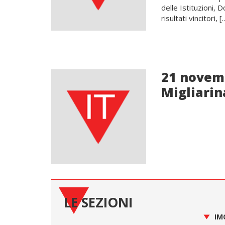
delle Istituzioni, D
risultati vincitori, [
21 novem
Migliari
LE SEZIONI
IM