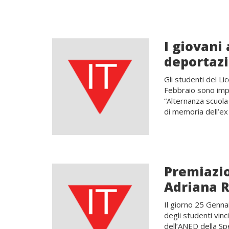
I giovani
deportaz
Gli studenti del Li
Febbraio sono impe
“Alternanza scuola
di memoria dell’e
Premiazio
Adriana 
Il giorno 25 Genna
degli studenti vin
dell’ANED della Sp