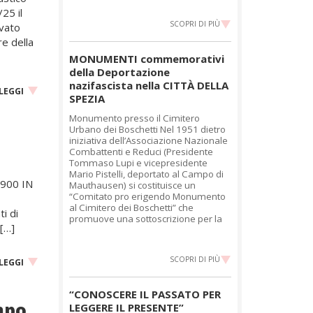
25 il
SCOPRI DI PIÙ
rvato
re della
MONUMENTI commemorativi
della Deportazione
nazifascista nella CITTÀ DELLA
LEGGI
SPEZIA
Monumento presso il Cimitero
Urbano dei Boschetti Nel 1951 dietro
iniziativa dell’Associazione Nazionale
Combattenti e Reduci (Presidente
Tommaso Lupi e vicepresidente
Mario Pistelli, deportato al Campo di
900 IN
Mauthausen) si costituisce un
“Comitato pro erigendo Monumento
al Cimitero dei Boschetti” che
ti di
promuove una sottoscrizione per la
 […]
SCOPRI DI PIÙ
LEGGI
“CONOSCERE IL PASSATO PER
mpo
LEGGERE IL PRESENTE”