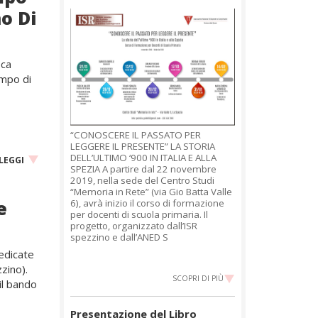
o Di
eca
ampo di
“CONOSCERE IL PASSATO PER
LEGGERE IL PRESENTE” LA STORIA
DELL’ULTIMO ‘900 IN ITALIA E ALLA
LEGGI
SPEZIA A partire dal 22 novembre
2019, nella sede del Centro Studi
“Memoria in Rete” (via Gio Batta Valle
e
6), avrà inizio il corso di formazione
per docenti di scuola primaria. Il
progetto, organizzato dall’ISR
spezzino e dall’ANED S
dedicate
zino).
SCOPRI DI PIÙ
il bando
Presentazione del Libro