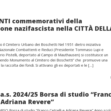
I commemorativi della
one nazifascista nella CITTÀ DELL
l Cimitero Urbano dei Boschetti Nel 1951 dietro iniziativa
 Nazionale Combattenti e Reduci (Presidente Tommaso Lupi e
io Pistelli, deportato al Campo di Mauthausen) si costituisce un
gendo Monumento al Cimitero dei Boschetti” che promuove una
la raccolta dei fondi. Si attivano gli ex deportati e le […]
a.s. 2024/25 Borsa di studio “Fran
e Adriana Revere”
 Borsa di studio “Franco Cetrelli e Adriana Revere” Anno scol