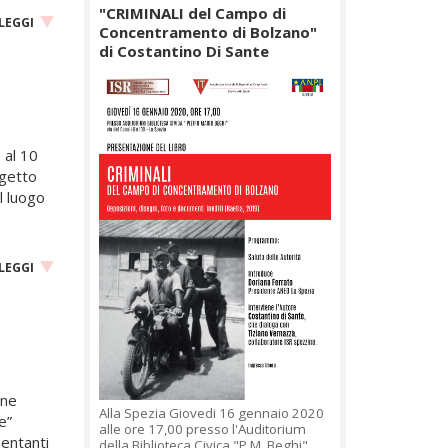
"CRIMINALI del Campo di
LEGGI
Concentramento di Bolzano"
di Costantino Di Sante
 al 10
ogetto
l luogo
LEGGI
one
Alla Spezia Giovedi 16 gennaio 2020
e”
alle ore 17,00 presso l'Auditorium
sentanti
della Biblioteca Civica "P.M. Beghi"