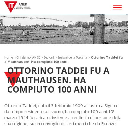
Togg
navig
Home
>
Chi siamo: ANED
>
Sezioni
>
Sezioni della Toscana
>
Ottorino Taddei fu
a Mauthausen. Ha compiuto 100 anni
OTTORINO TADDEI FU A
MAUTHAUSEN. HA
COMPIUTO 100 ANNI
Ottorino Taddei, nato il 3 febbraio 1909 a Lastra a Signa e
da tempo residente a Livorno, ha compiuto 100 anni. L’8
marzo 1944 fu caricato, insieme a centinaia di persone della
sua regione, su un convoglio di carri merci che da Firenze