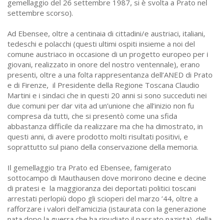
gemellaggio del 26 settembre 1987, si è svolta a Prato nel
settembre scorso).
Ad Ebensee, oltre a centinaia di cittadini/e austriaci, italiani,
tedeschi e polacchi (questi ultimi ospiti insieme a noi del
comune austriaco in occasione di un progetto europeo per i
giovani, realizzato in onore del nostro ventennale), erano
presenti, oltre a una folta rappresentanza dell’ANED di Prato
e di Firenze, il Presidente della Regione Toscana Claudio
Martini e i sindaci che in questi 20 anni si sono succeduti nei
due comuni per dar vita ad un’unione che all’inizio non fu
compresa da tutti, che si presentò come una sfida
abbastanza difficile da realizzare ma che ha dimostrato, in
questi anni, di avere prodotto molti risultati positivi, e
soprattutto sul piano della conservazione della memoria.
Il gemellaggio tra Prato ed Ebensee, famigerato
sottocampo di Mauthausen dove morirono decine e decine
di pratesi e la maggioranza dei deportati politici toscani
arrestati perlopiù dopo gli scioperi del marzo ’44, oltre a
rafforzare i valori dell’amicizia (istaurata con la generazione
nata dopo la guerra che ha ripudiato il passato nazista), della