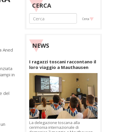
CERCA
Cerca
NEWS
a Aned
I ragazzi toscani raccontano il
loro viaggio a Mauthausen
enziata
iampi in
e del
La delegazione toscana alla
 un
cerimonia internazionale di
domenica 7 maggio a Mauthausen