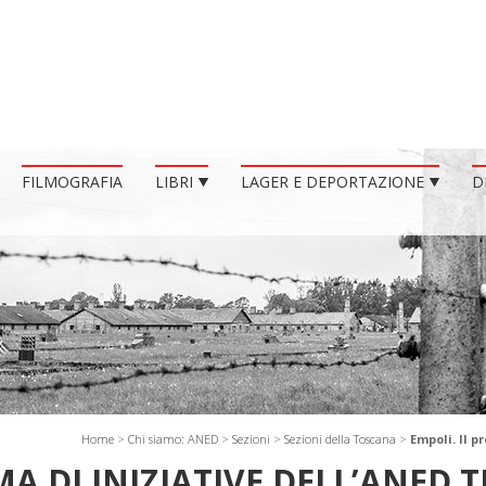
FILMOGRAFIA
LIBRI
LAGER E DEPORTAZIONE
D
Home
>
Chi siamo: ANED
>
Sezioni
>
Sezioni della Toscana
>
Empoli. Il 
A DI INIZIATIVE DELL’ANED 