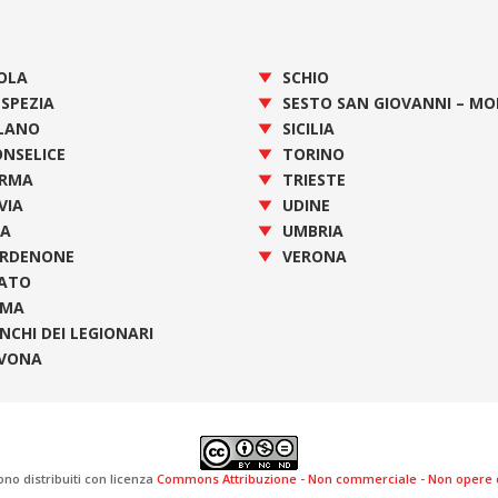
OLA
SCHIO
 SPEZIA
SESTO SAN GIOVANNI – M
LANO
SICILIA
NSELICE
TORINO
RMA
TRIESTE
VIA
UDINE
SA
UMBRIA
RDENONE
VERONA
ATO
OMA
NCHI DEI LEGIONARI
VONA
ono distribuiti con licenza
Commons Attribuzione - Non commerciale - Non opere de