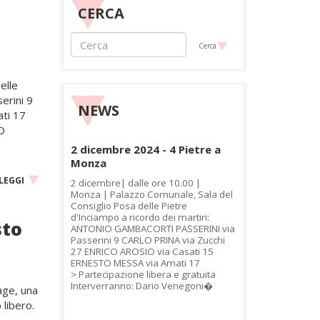
CERCA
Cerca
elle
erini 9
NEWS
ti 17
ED
2 dicembre 2024 - 4 Pietre a
Monza
LEGGI
2 dicembre| dalle ore 10.00 |
Monza | Palazzo Comunale, Sala del
Consiglio Posa delle Pietre
d'Inciampo a ricordo dei martiri:
sto
ANTONIO GAMBACORTI PASSERINI via
Passerini 9 CARLO PRINA via Zucchi
27 ENRICO AROSIO via Casati 15
ERNESTO MESSA via Amati 17
> Partecipazione libera e gratuita
Interverranno: Dario Venegoni�
rage, una
 libero.