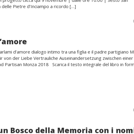
l progetto clicca qui 9 novembre | dalle ore 10.00 | Sesto San
 delle Pietre d’Inciampo a ricordo […]
d’amore
rlami d’amore dialogo intimo tra una figlia e il padre partigiano M
ir von der Liebe Vertrauliche Auseinandersetzung zwischen einer
d Partisan Monza 2018 Scarica il testo integrale del libro in for
n Bosco della Memoria con i nomi