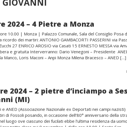
N GIOVANNI
e 2024 – 4 Pietre a Monza
 ore 10.00 | Monza | Palazzo Comunale, Sala del Consiglio Posa d
 a ricordo dei martiri: ANTONIO GAMBACORTI PASSERINI via Pass
Zucchi 27 ENRICO AROSIO via Casati 15 ERNESTO MESSA via Ama
libera e gratuita Interverranno: Dario Venegoni – Presidente AN
a Manco, Loris Maconi – Anpi Monza Milena Bracesco – ANED […]
e 2024 – 2 pietre d’inciampo a Se
nni (MI)
i e ANED (Associazione Nazionale ex Deportati nei campi nazisti)
iri di Fossoli posando, in occasione dell’80° anniversario della st
nel luogo ove ciascuno dei fucilati ebbe l’ultima residenza da uomo