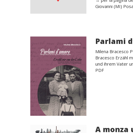
→ per la pagina de
Giovanni (MI) Posa
Parlami 
Milena Bracesco Pa
Bracesco Erzähl m
und ihrem Vater un
PDF
A monza u