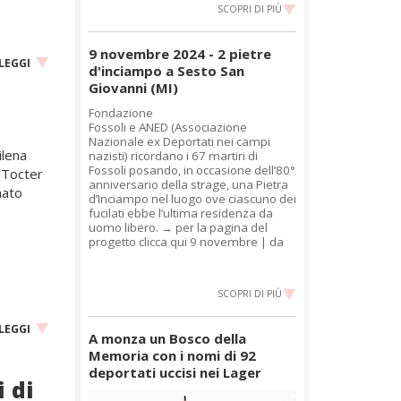
SCOPRI DI PIÙ
9 novembre 2024 - 2 pietre
LEGGI
d'inciampo a Sesto San
Giovanni (MI)
Fondazione
Fossoli e ANED (Associazione
Nazionale ex Deportati nei campi
ilena
nazisti) ricordano i 67 martiri di
Fossoli posando, in occasione dell’80°
 Tocter
anniversario della strage, una Pietra
mato
d’Inciampo nel luogo ove ciascuno dei
fucilati ebbe l’ultima residenza da
uomo libero. → per la pagina del
progetto clicca qui 9 novembre | da
SCOPRI DI PIÙ
LEGGI
A monza un Bosco della
Memoria con i nomi di 92
deportati uccisi nei Lager
 di