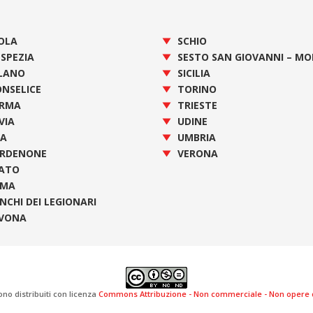
OLA
SCHIO
 SPEZIA
SESTO SAN GIOVANNI – M
LANO
SICILIA
NSELICE
TORINO
RMA
TRIESTE
VIA
UDINE
SA
UMBRIA
RDENONE
VERONA
ATO
OMA
NCHI DEI LEGIONARI
VONA
ono distribuiti con licenza
Commons Attribuzione - Non commerciale - Non opere de