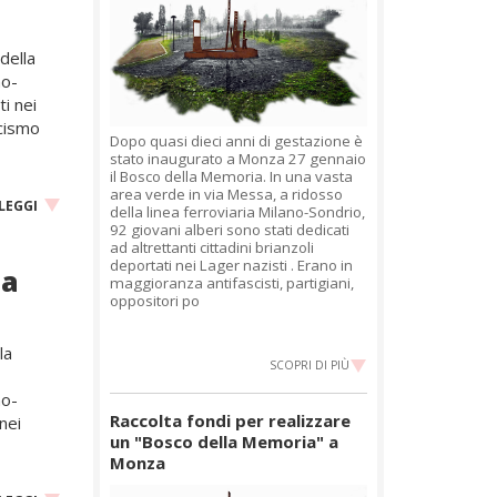
della
no-
ti nei
scismo
Dopo quasi dieci anni di gestazione è
stato inaugurato a Monza 27 gennaio
il Bosco della Memoria. In una vasta
area verde in via Messa, a ridosso
LEGGI
della linea ferroviaria Milano-Sondrio,
92 giovani alberi sono stati dedicati
ad altrettanti cittadini brianzoli
deportati nei Lager nazisti . Erano in
la
maggioranza antifascisti, partigiani,
oppositori po
la
SCOPRI DI PIÙ
no-
Raccolta fondi per realizzare
 nei
un "Bosco della Memoria" a
Monza