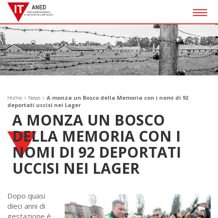
Togg
navig
Home
>
News
>
A monza un Bosco della Memoria con i nomi di 92
deportati uccisi nei Lager
A MONZA UN BOSCO
DELLA MEMORIA CON I
NOMI DI 92 DEPORTATI
UCCISI NEI LAGER
Dopo quasi
dieci anni di
gestazione è