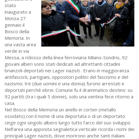
stato
inaugurato a
Monza 27
gennaio il
Bosco della
Memoria. In
una vasta area
verde in via
Messa, a ridosso della linea ferroviaria Milano-Sondrio, 92
giovani alberi sono stati dedicati ad altrettanti cittadini
brianzoli deportati nei Lager nazisti . Erano in maggioranza
antifascisti, partigiani, oppositori politici del fascismo e del
nazismo; tre (due uomini e una donna) furono arrestati e
deportati perché ebrei. Comune fu il drammatico destino: su
92 partiti (tra i quali 5 donne), solo una ventina fece ritorno a
casa.
Nel Bosco della Memoria un anello in corten (metallo
ossidato) con il nome di una deportata o di un deportato
cinge ogni singolo albero lungo tutto l’arco del suo sviluppo.
Nell’area una apposita segnaletica verticale ricorda i nomi dei
principali Lager nazisti, dove morirono anche tanti italiani.