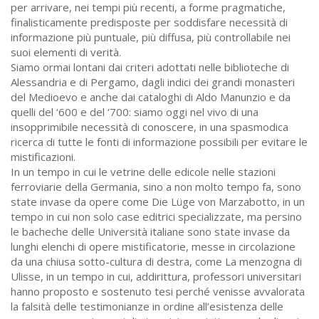
per arrivare, nei tempi più recenti, a forme pragmatiche,
finalisticamente predisposte per soddisfare necessità di
informazione più puntuale, più diffusa, più controllabile nei
suoi elementi di verità.
Siamo ormai lontani dai criteri adottati nelle biblioteche di
Alessandria e di Pergamo, dagli indici dei grandi monasteri
del Medioevo e anche dai cataloghi di Aldo Manunzio e da
quelli del ‘600 e del ‘700: siamo oggi nel vivo di una
insopprimibile necessità di conoscere, in una spasmodica
ricerca di tutte le fonti di informazione possibili per evitare le
mistificazioni.
In un tempo in cui le vetrine delle edicole nelle stazioni
ferroviarie della Germania, sino a non molto tempo fa, sono
state invase da opere come Die Lüge von Marzabotto, in un
tempo in cui non solo case editrici specializzate, ma persino
le bacheche delle Università italiane sono state invase da
lunghi elenchi di opere mistificatorie, messe in circolazione
da una chiusa sotto-cultura di destra, come La menzogna di
Ulisse, in un tempo in cui, addirittura, professori universitari
hanno proposto e sostenuto tesi perché venisse avvalorata
la falsità delle testimonianze in ordine all’esistenza delle