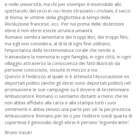
e nelle università, ma chi per esempio è insensibile allo
spettacolo del circo in cui i leoni straziano i cristiani, il sacco
di Roma, le vittime della ghigliottina ai tempi della
Rivoluzione francese, ecc. Per noi prima delle distinzioni
ebrei e non ebrei esiste un’unica umanità.
Romano sembra lamentarsi dei troppi libri, dei troppi film,
ma egli non considera, al di là di ogni fine utilitario,
l’importanza della testimonianza corale che tende a
tramandare la memoria in ogni famiglia, in ogni città, in ogni
villaggio attraverso la conoscenza dei fatti illustrati da
persone conosciute, vissute in mezzo a noi.
Questo è l’indirizzo al quale si è attenuta l’Associazione ex
deportati politici (anche gli ebrei sono deportati politici) nel
promuovere le sue campagne su il dovere di testimoniare.
Ambasciatore Romano ci sentiamo distanti a meno che lei
non abbia affidato alla carta e alla stampa tutti i suoi
sentimenti e abbia tenuto una parte per sé: la più preziosa.
Ambasciatore Romano per lei o per l’editore (vedi quarta di
copertina) il genocidio degli ebrei è persino “ingombrante”.
Bruno Vasari