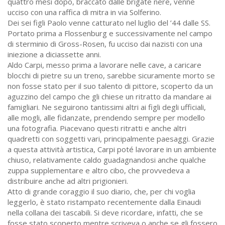
quattro mesi dopo, braccato dalle brigate nere, venne
ucciso con una raffica di mitra in via Solferino.
Dei sei figli Paolo venne catturato nel luglio del ’44 dalle SS.
Portato prima a Flossenburg e successivamente nel campo
di sterminio di Gross-Rosen, fu ucciso dai nazisti con una
iniezione a diciassette anni.
Aldo Carpi, messo prima a lavorare nelle cave, a caricare
blocchi di pietre su un treno, sarebbe sicuramente morto se
non fosse stato per il suo talento di pittore, scoperto da un
aguzzino del campo che gli chiese un ritratto da mandare ai
famigliari. Ne seguirono tantissimi altri ai figli degli ufficiali,
alle mogli, alle fidanzate, prendendo sempre per modello
una fotografia. Piacevano questi ritratti e anche altri
quadretti con soggetti vari, principalmente paesaggi. Grazie
a questa attività artistica, Carpi poté lavorare in un ambiente
chiuso, relativamente caldo guadagnandosi anche qualche
zuppa supplementare e altro cibo, che provvedeva a
distribuire anche ad altri prigionieri.
Atto di grande coraggio il suo diario, che, per chi voglia
leggerlo, è stato ristampato recentemente dalla Einaudi
nella collana dei tascabili. Si deve ricordare, infatti, che se
fosse stato scoperto mentre scriveva o anche se gli fossero