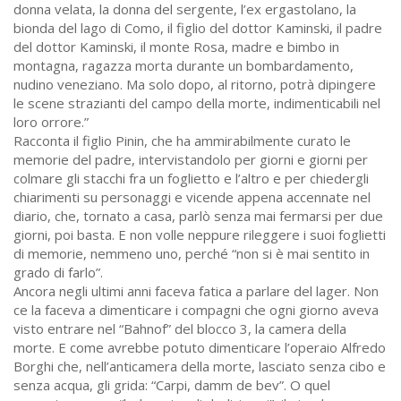
donna velata, la donna del sergente, l’ex ergastolano, la
bionda del lago di Como, il figlio del dottor Kaminski, il padre
del dottor Kaminski, il monte Rosa, madre e bimbo in
montagna, ragazza morta durante un bombardamento,
nudino veneziano. Ma solo dopo, al ritorno, potrà dipingere
le scene strazianti del campo della morte, indimenticabili nel
loro orrore.”
Racconta il figlio Pinin, che ha ammirabilmente curato le
memorie del padre, intervistandolo per giorni e giorni per
colmare gli stacchi fra un foglietto e l’altro e per chiedergli
chiarimenti su personaggi e vicende appena accennate nel
diario, che, tornato a casa, parlò senza mai fermarsi per due
giorni, poi basta. E non volle neppure rileggere i suoi foglietti
di memorie, nemmeno uno, perché “non si è mai sentito in
grado di farlo”.
Ancora negli ultimi anni faceva fatica a parlare del lager. Non
ce la faceva a dimenticare i compagni che ogni giorno aveva
visto entrare nel “Bahnof” del blocco 3, la camera della
morte. E come avrebbe potuto dimenticare l’operaio Alfredo
Borghi che, nell’anticamera della morte, lasciato senza cibo e
senza acqua, gli grida: “Carpi, damm de bev”. O quel