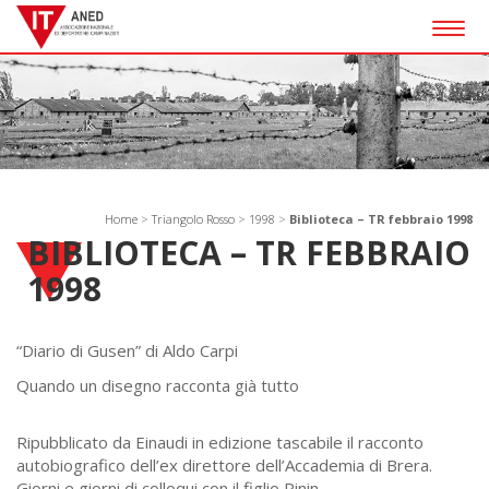
Togg
navig
Home
>
Triangolo Rosso
>
1998
>
Biblioteca – TR febbraio 1998
BIBLIOTECA – TR FEBBRAIO
1998
“Diario di Gusen” di Aldo Carpi
Quando un disegno racconta già tutto
Ripubblicato da Einaudi in edizione tascabile il racconto
autobiografico dell’ex direttore dell’Accademia di Brera.
Giorni e giorni di colloqui con il figlio Pinin.