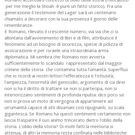
­ per me meglio la Shoah ­ è pure un fatto storico). Fra una
generazione il testimone del Lager sarà un centenario
chiamato a decorare con la sua presenza il giorno delle
rimembranze.
E Romano, rilevato il crescente numero, via via che ci si
allontana dall’avvenimento di libri e di film, attribuisce il
fenomeno ad un bisogno di sicurezza, specie di polizza di
assicurazione e per Israele una straordinaria arma
diplomatica. Mi sembra che Romano non avverta
sufficientemente lo scandalo ­ rappresentato dal maggior
crimine della storia ­ che contamina tutta l’umanità. Superfluo
che io ricordi ai nostri lettori l’efferatezza e l’ottusità,
l’ampiezza, l’enormità del genocidio, argomento di cui direi
non si ha il diritto di trattare se non si partecipa, non si
interiorizzano sentimenti di profonda ripulsa: dico poco se
non si prova un moto di vergogna di appartenere ad
un’umanità capace di atti disumani così ripugnanti, su scala
gigantesca. Se Romano ha questi sentimenti certamente non
lascia trasparire il suo animo trincerato dietro l’oblio della
storia. L’oblio della storia? Di molti fatti la memoria si
attenua, di altri la memoria resta confinata nelle biblioteche