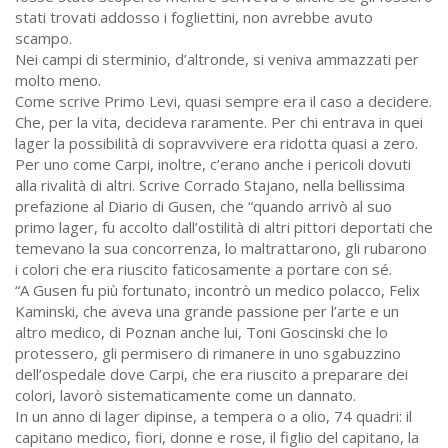
stati trovati addosso i fogliettini, non avrebbe avuto
scampo.
Nei campi di sterminio, d’altronde, si veniva ammazzati per
molto meno.
Come scrive Primo Levi, quasi sempre era il caso a decidere.
Che, per la vita, decideva raramente. Per chi entrava in quei
lager la possibilità di sopravvivere era ridotta quasi a zero.
Per uno come Carpi, inoltre, c’erano anche i pericoli dovuti
alla rivalità di altri. Scrive Corrado Stajano, nella bellissima
prefazione al Diario di Gusen, che “quando arrivò al suo
primo lager, fu accolto dall’ostilità di altri pittori deportati che
temevano la sua concorrenza, lo maltrattarono, gli rubarono
i colori che era riuscito faticosamente a portare con sé.
“A Gusen fu più fortunato, incontrò un medico polacco, Felix
Kaminski, che aveva una grande passione per l’arte e un
altro medico, di Poznan anche lui, Toni Goscinski che lo
protessero, gli permisero di rimanere in uno sgabuzzino
dell’ospedale dove Carpi, che era riuscito a preparare dei
colori, lavorò sistematicamente come un dannato.
In un anno di lager dipinse, a tempera o a olio, 74 quadri: il
capitano medico, fiori, donne e rose, il figlio del capitano, la