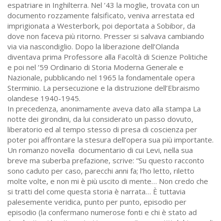
espatriare in Inghilterra. Nel ’43 la moglie, trovata con un
documento rozzamente falsificato, veniva arrestata ed
imprigionata a Westerbork, poi deportata a Sobibor, da
dove non faceva più ritorno. Presser si salvava cambiando
via via nascondiglio. Dopo la liberazione dell’Olanda
diventava prima Professore alla Facoltà di Scienze Politiche
e poi nel ’59 Ordinario di Storia Moderna Generale e
Nazionale, pubblicando nel 1965 la fondamentale opera
Sterminio. La persecuzione e la distruzione dell’Ebraismo
olandese 1940-1945.
In precedenza, anonimamente aveva dato alla stampa La
notte dei girondini, da lui considerato un passo dovuto,
liberatorio ed al tempo stesso di presa di coscienza per
poter poi affrontare la stesura dell’opera sua più importante.
Un romanzo novella ­ documentario di cui Levi, nella sua
breve ma suberba prefazione, scrive: “Su questo racconto
sono caduto per caso, parecchi anni fa; l’ho letto, riletto
molte volte, e non mi è più uscito di mente… Non credo che
si tratti del come questa storia è narrata… È tuttavia
palesemente veridica, punto per punto, episodio per
episodio (la confermano numerose fonti e chi è stato ad