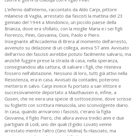
L’inferno dall’interno, raccontato da Aldo Carpi, pittore
milanese di Vaglia, arrestato dai fascisti la mattina del 23
gennaio del 1944 a Mondonico, un piccolo paese della
Brianza, dove era sfollato, con la moglie Maria e i sei figli:
Fiorenzo, Pinin, Giovanna, Cioni, Paolo e Piero.
Insegnante all’Accademia di Brera al momento dell’arresto,
avvenuto su delazione di un collega, aveva 57 anni. Avvisato
dell’arrivo dei fascisti avrebbe potuto facilmente salvarsi, ma
anzichè fuggire prese la strada di casa, nella speranza,
consegnandosi alla cattura, di salvare i figli, che riteneva
fossero nell’abitazione. Nessuno di loro, tutti già attivi nella
Resistenza, era in casa. Avvisati da contadini, poterono
mettersi in salvo. Carpi invece fu portato a san Vittore e
successivamente deportato a Mauthausen e, infine, a
Gusen, che ne eera una specie di sottosezione, dove scrisse
su foglietti con scrittura minuscola, uno sconvolgente diario.
In casa, quando arrivarono i fascisti, c’erano la figlia
Giovanna, il figlio Piero, che allora aveva tredici anni e due
partigiani di Lodi, uno dei quali (Egidio Lovati) venne
arrestato mentre l’altro (Gino Molina) fu rilasciato, ma