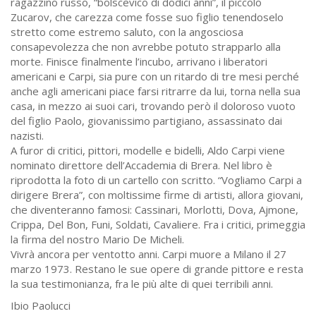
ragazzino russo, “bolscevico di dodici anni”, il piccolo
Zucarov, che carezza come fosse suo figlio tenendoselo
stretto come estremo saluto, con la angosciosa
consapevolezza che non avrebbe potuto strapparlo alla
morte. Finisce finalmente l’incubo, arrivano i liberatori
americani e Carpi, sia pure con un ritardo di tre mesi perché
anche agli americani piace farsi ritrarre da lui, torna nella sua
casa, in mezzo ai suoi cari, trovando però il doloroso vuoto
del figlio Paolo, giovanissimo partigiano, assassinato dai
nazisti.
A furor di critici, pittori, modelle e bidelli, Aldo Carpi viene
nominato direttore dell’Accademia di Brera. Nel libro è
riprodotta la foto di un cartello con scritto. “Vogliamo Carpi a
dirigere Brera”, con moltissime firme di artisti, allora giovani,
che diventeranno famosi: Cassinari, Morlotti, Dova, Ajmone,
Crippa, Del Bon, Funi, Soldati, Cavaliere. Fra i critici, primeggia
la firma del nostro Mario De Micheli.
Vivrà ancora per ventotto anni. Carpi muore a Milano il 27
marzo 1973. Restano le sue opere di grande pittore e resta
la sua testimonianza, fra le più alte di quei terribili anni.
Ibio Paolucci