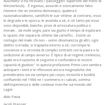
Auschwitz vi ha ritrovato i ‘passeggeri’ superstiti del treno di
Westerbock)… È ingenuo, assurdo e storicamente falso
ritenere che un sistema demoniaco, qualera il
nazionalsocialismo, santifichi le sue vittime: al contrario, esso
le degrada e le sporca, le assimila a sé, e ciò tanto più esse
sono disponibili, bianche, prive di un’ossatura politica o
morale… da molti segni, pare sia giunto il tempo di esplorare
lo spazio che separa le vittime dai carnefici… Esiste un
contagio del male: chi non – uomo disumanizza gli altri, ogni
delitto si irradia, si trapianta intorno a sé, corrompe le
coscienze e si circonda di complici sottratti con la paura o la
seduzione al campo avverso. È tipico di un regime criminoso,
quale era il nazismo di svigorire e confondere le nostre
capacità di giudizio”. In questa prefazione Primo Levi sembra
anticipare i temi e le riflessioni ancora magmatiche che
prenderanno via via sempre più corpo, incisività e lucidità
confluendo nel 1986 ne I sommersi e i salvati, somma
dell’esperienza e delle continue ricerche sul mondo del
Lager.
Aldo Pavia
Jacob Presser