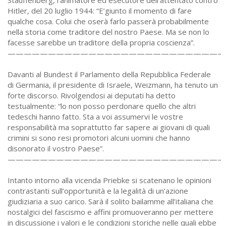
Stauffenberg, l’animatore ed esecutore dell’attentato contro
Hitler, del 20 luglio 1944: “E’giunto il momento di fare
qualche cosa. Colui che oserà farlo passerà probabilmente
nella storia come traditore del nostro Paese. Ma se non lo
facesse sarebbe un traditore della propria coscienza”.
——————————————————————————–
Davanti al Bundest il Parlamento della Repubblica Federale
di Germania, il presidente di Israele, Weizmann, ha tenuto un
forte discorso. Rivolgendosi ai deputati ha detto
testualmente: “lo non posso perdonare quello che altri
tedeschi hanno fatto. Sta a voi assumervi le vostre
responsabilità ma soprattutto far sapere ai giovani di quali
crimini si sono resi promotori alcuni uomini che hanno
disonorato il vostro Paese”.
——————————————————————————–
Intanto intorno alla vicenda Priebke si scatenano le opinioni
contrastanti sull’opportunità e la legalità di un’azione
giudiziaria a suo carico. Sarà il solito bailamme all’italiana che
nostalgici del fascismo e affini promuoveranno per mettere
in discussione i valori e le condizioni storiche nelle quali ebbe