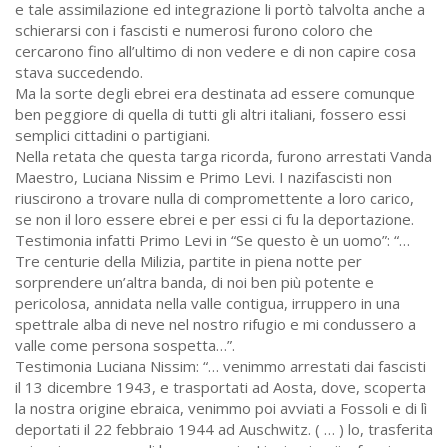
e tale assimilazione ed integrazione li portò talvolta anche a
schierarsi con i fascisti e numerosi furono coloro che
cercarono fino all’ultimo di non vedere e di non capire cosa
stava succedendo.
Ma la sorte degli ebrei era destinata ad essere comunque
ben peggiore di quella di tutti gli altri italiani, fossero essi
semplici cittadini o partigiani.
Nella retata che questa targa ricorda, furono arrestati Vanda
Maestro, Luciana Nissim e Primo Levi. I nazifascisti non
riuscirono a trovare nulla di compromettente a loro carico,
se non il loro essere ebrei e per essi ci fu la deportazione.
Testimonia infatti Primo Levi in “Se questo è un uomo”: “…
Tre centurie della Milizia, partite in piena notte per
sorprendere un’altra banda, di noi ben più potente e
pericolosa, annidata nella valle contigua, irruppero in una
spettrale alba di neve nel nostro rifugio e mi condussero a
valle come persona sospetta…”.
Testimonia Luciana Nissim: “… venimmo arrestati dai fascisti
il 13 dicembre 1943, e trasportati ad Aosta, dove, scoperta
la nostra origine ebraica, venimmo poi avviati a Fossoli e di lì
deportati il 22 febbraio 1944 ad Auschwitz. ( … ) lo, trasferita