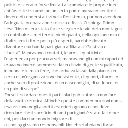
politici e si erano forse limitati a scambiare le proprie idee
antifasciste tra amici ad un certo punto avevano sentito il
dovere di rendersi attivi nella Resistenza, pur non avendone
l’adeguata preparazione tecnica e fisica. Ci spiega Primo
Levi: “Non mi era stato facile scegliere le vie della montagna,
e contribuire a mettere in piedi quanto, nella opinione mia e
di altri amici di me poco più esperti, avrebbe dovuto
diventare una banda partigiana affiliata a “Giustizia e
Libertà”. Mancavano i contatti, le armi, i quattrini e
l’esperienza per procurarseli; mancavano gli uomini capaci ed
eravamo invece sommersi da un diluvio di gente squalificata,
in buona e in mala fede, che arrivava lassù dalla pianura in
cerca di un’organizzazione inesistente, di quadri, di armi, o
anche solo di protezione, di un nascondiglio, di un fuoco, di
un paio di scarpe”.
Forse il ricordare questi particolari può aiutarci a non fare
della vuota retorica. Affinché queste commemorazioni non si
esauriscano negli aspetti esteriori ognuno di noi deve
ricordare che il sacrificio di tanti partigiani è stato fatto per
noi, per darci un mondo migliore di
cui noi oggi siamo responsabili. Noi ebrei abbiamo forse