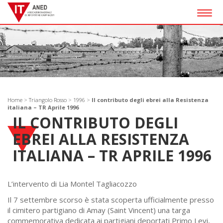
Togg
navig
Home
>
Triangolo Rosso
>
1996
>
Il contributo degli ebrei alla Resistenza
italiana – TR Aprile 1996
IL CONTRIBUTO DEGLI
EBREI ALLA RESISTENZA
ITALIANA – TR APRILE 1996
L’intervento di Lia Montel Tagliacozzo
Il 7 settembre scorso è stata scoperta ufficialmente presso
il cimitero partigiano di Amay (Saint Vincent) una targa
commemorativa dedicata ai partigiani deportati Primo Levi,