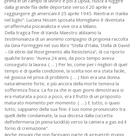
prima in un campo di lavoro e poi a Lipsia, riuscii a fuggire
dalla grande fila delle deportate verso il 20 aprile e
raggiungere gli americani il 25 aprile 1945. Rientrai in Itanlia
nel luglio”. Luciana Nissim sposata Momigliano è diventata
un’affermata psicanalista e vive ora a Milano.
Della tragica fine di Vanda Maestro abbiamo la
testimonianza di un anonimo compagno di prigionia raccolta
da Gina Formiggini nel suo libro “Stella d’Italia, Stella di David
– Gli ebrei dal Risorgimento alla Resistenza”, di cui riporto
qualche brano: “Aveva 24 anni, da poco tempo aveva
conseguito la laurea. ( … ) Per lei, come per i migliori di quel
tempo e di quella condizione, la scelta non era stata facile,
né gioiosa né priva di problemi. ( … ) Non era una donna
naturalmente forte, e più ancora della morte temeva la
sofferenza fisica. La forza che in quei giorni dimostrava si
era maturata a poco a poco, era il frutto di un proposito
maturato momento per momento. ( … ) E tutto, o quasi
tutto, sappiamo della sua fine: il suo nome pronunciato tra
quelli delle condannate, la sua discesa dalla cuccetta
dell’infermeria (in piena lucidità) verso la camera a gas ed il
forno di cremazione”.
Anche giovani che non facevano parte di agguerriti gruppi