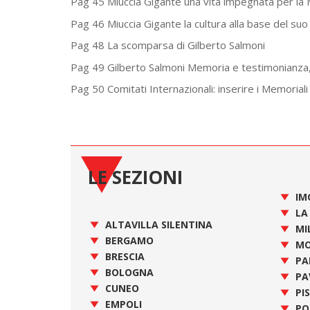
Pag 45 Miuccia Gigante una vita impegnata per la
Pag 46 Miuccia Gigante la cultura alla base del su
Pag 48 La scomparsa di Gilberto Salmoni
Pag 49 Gilberto Salmoni Memoria e testimonianza
Pag 50 Comitati Internazionali: inserire i Memorial
LE SEZIONI
IM
LA
ALTAVILLA SILENTINA
MI
BERGAMO
MO
BRESCIA
PA
BOLOGNA
PA
CUNEO
PI
EMPOLI
PO