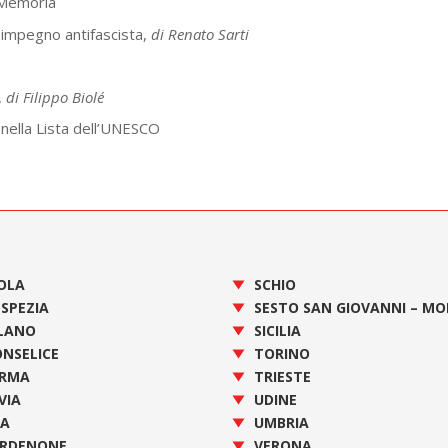
 Memoria
o impegno antifascista,
di Renato Sarti
,
di Filippo Biolé
i nella Lista dell’UNESCO
OLA
SCHIO
 SPEZIA
SESTO SAN GIOVANNI – M
LANO
SICILIA
NSELICE
TORINO
RMA
TRIESTE
VIA
UDINE
SA
UMBRIA
RDENONE
VERONA