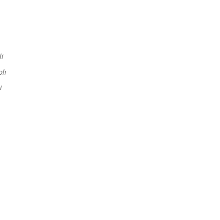
li
oli
i