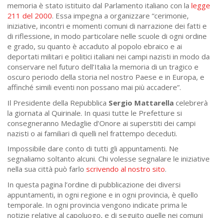
memoria è stato istituito dal Parlamento italiano con la
legge
211 del 2000
. Essa impegna a organizzare “cerimonie,
iniziative, incontri e momenti comuni di narrazione dei fatti e
di riflessione, in modo particolare nelle scuole di ogni ordine
e grado, su quanto è accaduto al popolo ebraico e ai
deportati militari e politici italiani nei campi nazisti in modo da
conservare nel futuro dell’Italia la memoria di un tragico e
oscuro periodo della storia nel nostro Paese e in Europa, e
affinché simili eventi non possano mai più accadere”.
Il Presidente della Repubblica
Sergio Mattarella
celebrerà
la giornata al Quirinale. In quasi tutte le Prefetture si
consegneranno Medaglie d’Onore ai superstiti dei campi
nazisti o ai familiari di quelli nel frattempo deceduti.
Impossibile dare conto di tutti gli appuntamenti. Ne
segnaliamo soltanto alcuni. Chi volesse segnalare le iniziative
nella sua città può farlo
scrivendo al nostro sito
.
In questa pagina l’ordine di pubblicazione dei diversi
appuntamenti, in ogni regione e in ogni provincia, è quello
temporale. In ogni provincia vengono indicate prima le
notizie relative al capoluogo, e di seguito quelle nei comuni