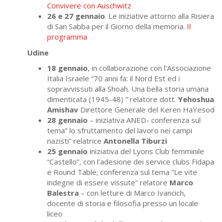
Convivere con Auschwitz
26 e 27 gennaio
. Le iniziative attorno alla Risiera
di San Sabba per il Giorno della memoria.
Il
programma
Udine
18 gennaio
, in collaborazione con l’Associazione
Italia Israele “70 anni fa: il Nord Est ed i
sopravvissuti alla Shoah. Una bella storia umana
dimenticata (1945-48) ” relatore dott.
Yehoshua
Amishav
Direttore Generale del Keren HaYesod
28 gennaio
– iniziativa ANED- conferenza sul
tema” lo sfruttamento del lavoro nei campi
nazisti” relatrice
Antonella Tiburzi
25 gennaio
iniziativa del Lyons Club femminile
“Castello”, con l’adesione dei service clubs Fidapa
e Round Table; conferenza sul tema “Le vite
indegne di essere vissute” relatore
Marco
Balestra
– con letture di Marco Ivancich,
docente di storia e filosofia presso un locale
liceo