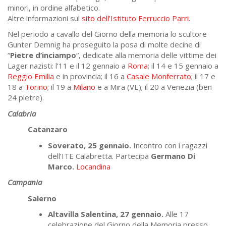
minori, in ordine alfabetico.
Altre informazioni sul
sito dell’Istituto Ferruccio Parri
.
Nel periodo a cavallo del Giorno della memoria lo scultore
Gunter Demnig ha proseguito la posa di molte decine di
“
Pietre d’inciampo
“, dedicate alla memoria delle vittime dei
Lager nazisti: l’11 e il 12 gennaio a
Roma
; il 14 e 15 gennaio a
Reggio Emilia
e in provincia; il 16 a
Casale Monferrato
; il 17 e
18 a
Torino
; il 19 a
Milano
e a Mira (VE); il 20 a Venezia (ben
24 pietre).
Calabria
Catanzaro
Soverato, 25 gennaio.
Incontro con i ragazzi
dell’ITE Calabretta. Partecipa
Germano Di
Marco.
Locandina
Campania
Salerno
Altavilla Salentina, 27 gennaio.
Alle 17
celebrazione del Giorno della Memoria presso