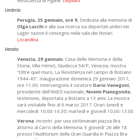
Resistenza di Figline.
Dépliant
Umbria
Perugia, 25 gennaio, ore 9.
Dedicata alla memoria di
Olga Lucchi
e alla sua ricerca sui deportati umbri nei
Lager nazisti il convegno nella sala dei Notari.
Locandina
Veneto
Venezia, 29 gennaio
. Casa delle Memoria e della
Storia, Villa Hériot, Giudecca 54/P, Venezia, mostra
“Oltre quel muro, La Resistenza nel campo di Bolzano
1944-45”. Inaugurazione domenica 29 gennaio 2017,
ore 11.00. Intervengono il curatore
Dario Venegoni
,
presidente dell’ANED nazionale,
Noemi Pianegonda
,
testimone, deportata a Bolzano a 13 anni. La mostra
sarà visitabile fino al 6 marzo 2017. Orari: lunedì e
mercoledì: 10.00-16.30; martedì e giovedì 10.00-13.00
Verona
. Incontri per una settimanain piazza Bra
attorno al Carro della Memoria. E giovedi’ 26 alle 18
presso l’Auditorium della Gran Guardia in Piazza Bra