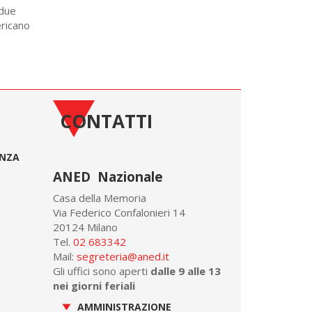
 due
ericano
CONTATTI
ONZA
ANED Nazionale
Casa della Memoria
Via Federico Confalonieri 14
20124 Milano
Tel.
02 683342
Mail:
segreteria@aned.it
Gli uffici sono aperti
dalle 9 alle 13
nei giorni feriali
AMMINISTRAZIONE