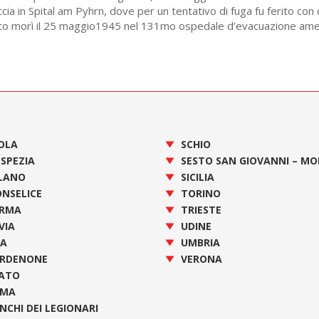
cia in Spital am Pyhrn, dove per un tentativo di fuga fu ferito con
ento morì il 25 maggio1945 nel 131mo ospedale d’evacuazione am
OLA
SCHIO
 SPEZIA
SESTO SAN GIOVANNI – M
LANO
SICILIA
NSELICE
TORINO
RMA
TRIESTE
VIA
UDINE
SA
UMBRIA
RDENONE
VERONA
ATO
OMA
NCHI DEI LEGIONARI