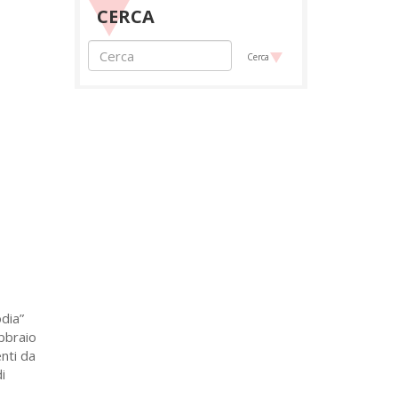
CERCA
Cerca
odia”
ebbraio
nti da
i