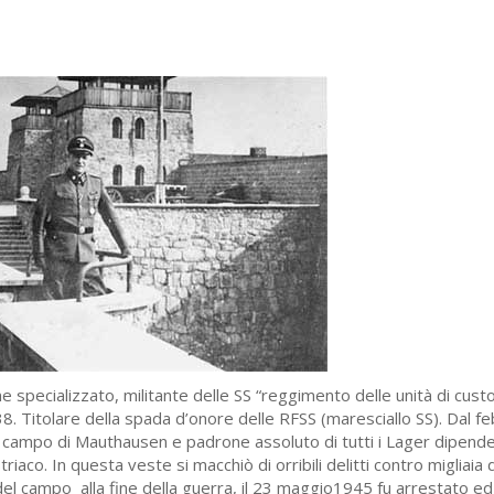
 specializzato, militante delle SS “reggimento delle unità di cust
38. Titolare della spada d’onore delle RFSS (maresciallo SS). Dal f
campo di Mauthausen e padrone assoluto di tutti i Lager dipende
co. In questa veste si macchiò di orribili delitti contro migliaia d
del campo alla fine della guerra, il 23 maggio1945 fu arrestato ed