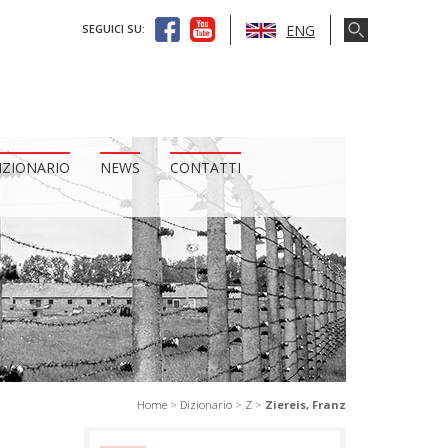
ENG
SEGUICI SU:
IZIONARIO
NEWS
CONTATTI
Home
>
Dizionario
>
Z
>
Ziereis, Franz