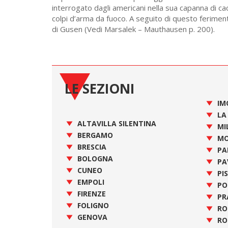
interrogato dagli americani nella sua capanna di cac
colpi d’arma da fuoco. A seguito di questo ferim
di Gusen (Vedi Marsalek – Mauthausen p. 200).
LE SEZIONI
IM
LA
ALTAVILLA SILENTINA
MI
BERGAMO
MO
BRESCIA
PA
BOLOGNA
PA
CUNEO
PI
EMPOLI
PO
FIRENZE
PR
FOLIGNO
R
GENOVA
RO