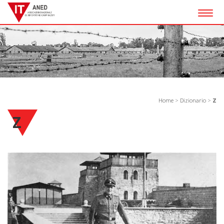
Togg
navig
Home
>
Dizionario
>
Z
Z