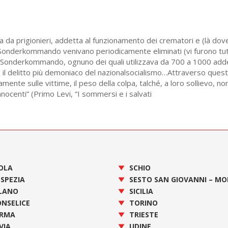
da prigionieri, addetta al funzionamento dei crematori e (là dov
 Sonderkommando venivano periodicamente eliminati (vi furono tut
 Sonderkommando, ognuno dei quali utilizzava da 700 a 1000 adde
 il delitto più demoniaco del nazionalsocialismo…Attraverso ques
amente sulle vittime, il peso della colpa, talché, a loro sollievo, no
ocenti” (Primo Levi, “I sommersi e i salvati
OLA
SCHIO
 SPEZIA
SESTO SAN GIOVANNI – M
LANO
SICILIA
NSELICE
TORINO
RMA
TRIESTE
VIA
UDINE