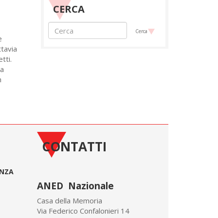
CERCA
Cerca
e
tavia
tti.
ta
n
CONTATTI
ONZA
ANED Nazionale
Casa della Memoria
Via Federico Confalonieri 14