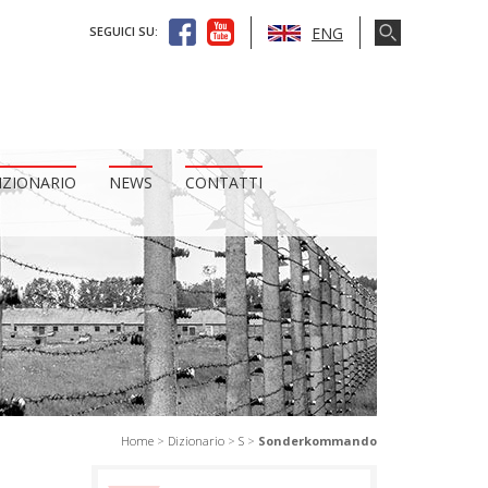
ENG
SEGUICI SU:
IZIONARIO
NEWS
CONTATTI
Home
>
Dizionario
>
S
>
Sonderkommando