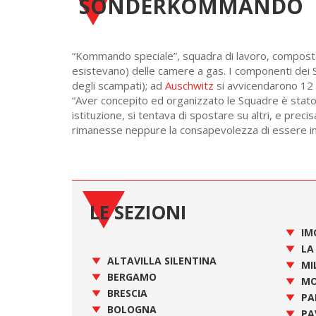
SONDERKOMMANDO
“Kommando speciale”, squadra di lavoro, composta 
esistevano) delle camere a gas. I componenti dei
degli scampati); ad
Auschwitz
si avvicendarono 12
“Aver concepito ed organizzato le Squadre è stato
istituzione, si tentava di spostare su altri, e precis
rimanesse neppure la consapevolezza di essere inn
LE SEZIONI
IM
LA
ALTAVILLA SILENTINA
MI
BERGAMO
MO
BRESCIA
PA
BOLOGNA
PA