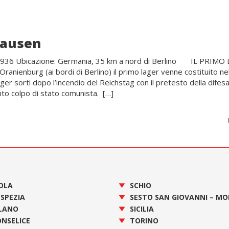
hausen
 1936 Ubicazione: Germania, 35 km a nord di Berlino IL PRIMO
ienburg (ai bordi di Berlino) il primo lager venne costituito ne
ager sorti dopo l’incendio del Reichstag con il pretesto della difesa
to colpo di stato comunista. […]
OLA
SCHIO
 SPEZIA
SESTO SAN GIOVANNI – M
LANO
SICILIA
NSELICE
TORINO