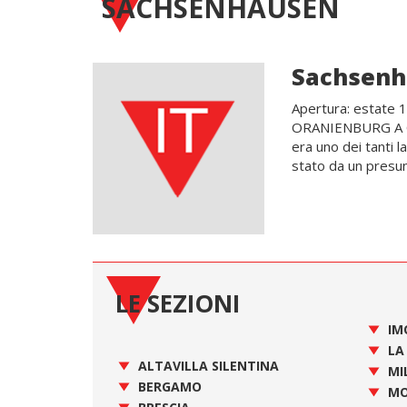
SACHSENHAUSEN
Sachsen
Apertura: estate
ORANIENBURG A Oran
era uno dei tanti l
stato da un presun
LE SEZIONI
IM
LA
ALTAVILLA SILENTINA
MI
BERGAMO
MO