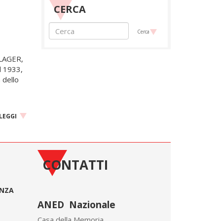
CERCA
Cerca
 LAGER,
l 1933,
 dello
LEGGI
CONTATTI
ONZA
ANED Nazionale
Casa della Memoria