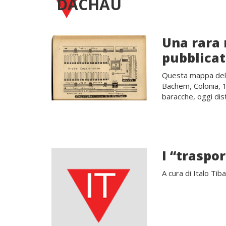
DACHAU
Una rara 
pubblicat
Questa mappa del c
Bachem, Colonia, 1
baracche, oggi dist
I “traspo
A cura di Italo Tiba