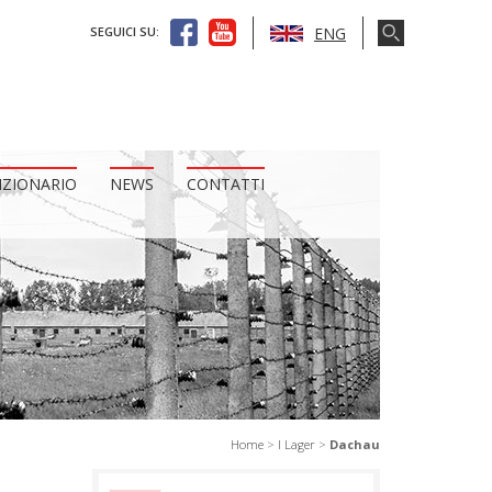
ENG
SEGUICI SU:
IZIONARIO
NEWS
CONTATTI
Home
>
I Lager
>
Dachau