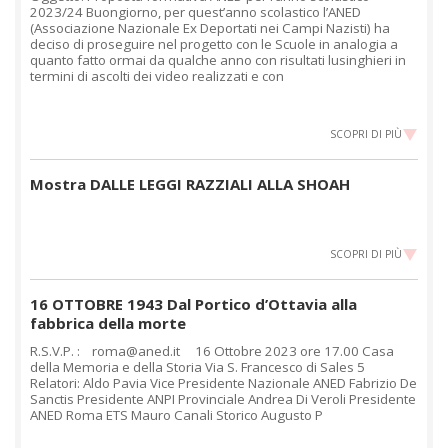
2023/24 Buongiorno, per quest’anno scolastico l’ANED
(Associazione Nazionale Ex Deportati nei Campi Nazisti) ha
deciso di proseguire nel progetto con le Scuole in analogia a
quanto fatto ormai da qualche anno con risultati lusinghieri in
termini di ascolti dei video realizzati e con
SCOPRI DI PIÙ
Mostra DALLE LEGGI RAZZIALI ALLA SHOAH
SCOPRI DI PIÙ
16 OTTOBRE 1943 Dal Portico d’Ottavia alla
fabbrica della morte
R.S.V.P. : roma@aned.it 16 Ottobre 2023 ore 17.00 Casa
della Memoria e della Storia Via S. Francesco di Sales 5
Relatori: Aldo Pavia Vice Presidente Nazionale ANED Fabrizio De
Sanctis Presidente ANPI Provinciale Andrea Di Veroli Presidente
ANED Roma ETS Mauro Canali Storico Augusto P