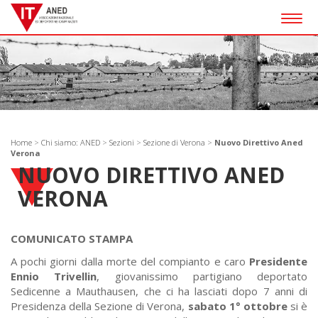
Togg
navig
Home
>
Chi siamo: ANED
>
Sezioni
>
Sezione di Verona
>
Nuovo Direttivo Aned
Verona
NUOVO DIRETTIVO ANED
VERONA
COMUNICATO STAMPA
A pochi giorni dalla morte del compianto e caro
Presidente
Ennio Trivellin
, giovanissimo partigiano deportato
Sedicenne a Mauthausen, che ci ha lasciati dopo 7 anni di
Presidenza della Sezione di Verona,
sabato 1° ottobre
si è