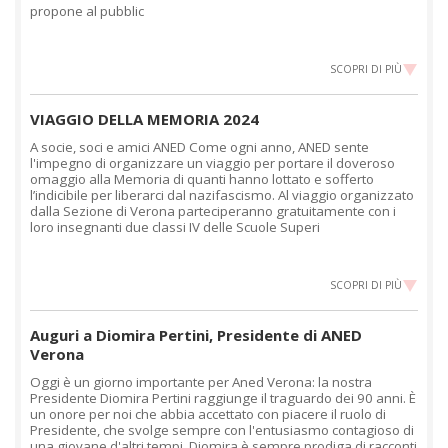
propone al pubblic
SCOPRI DI PIÙ
VIAGGIO DELLA MEMORIA 2024
A socie, soci e amici ANED Come ogni anno, ANED sente
l'impegno di organizzare un viaggio per portare il doveroso
omaggio alla Memoria di quanti hanno lottato e sofferto
l’indicibile per liberarci dal nazifascismo. Al viaggio organizzato
dalla Sezione di Verona parteciperanno gratuitamente con i
loro insegnanti due classi IV delle Scuole Superi
SCOPRI DI PIÙ
Auguri a Diomira Pertini, Presidente di ANED
Verona
Oggi è un giorno importante per Aned Verona: la nostra
Presidente Diomira Pertini raggiunge il traguardo dei 90 anni. È
un onore per noi che abbia accettato con piacere il ruolo di
Presidente, che svolge sempre con l'entusiasmo contagioso di
una giovane d'altri tempi. Diomira è sempre prodiga di racconti