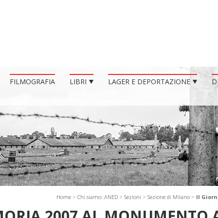
FILMOGRAFIA
LIBRI
LAGER E DEPORTAZIONE
D
Home
>
Chi siamo: ANED
>
Sezioni
>
Sezione di Milano
>
Il Gior
MORIA 2007 AL MONUMENTO 