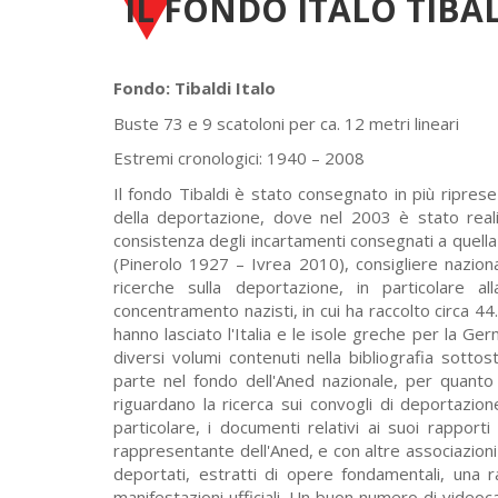
IL FONDO ITALO TIBA
Fondo: Tibaldi Italo
Buste 73 e 9 scatoloni per ca. 12 metri lineari
Estremi cronologici: 1940 – 2008
Il fondo Tibaldi è stato consegnato in più riprese
della deportazione, dove nel 2003 è stato real
consistenza degli incartamenti consegnati a quella 
(Pinerolo 1927 – Ivrea 2010), consigliere naziona
ricerche sulla deportazione, in particolare all
concentramento nazisti, in cui ha raccolto circa 44
hanno lasciato l'Italia e le isole greche per la Ge
diversi volumi contenuti nella bibliografia sotto
parte nel fondo dell'Aned nazionale, per quanto 
riguardano la ricerca sui convogli di deportazione 
particolare, i documenti relativi ai suoi rappor
rappresentante dell'Aned, e con altre associazioni n
deportati, estratti di opere fondamentali, una rac
manifestazioni ufficiali. Un buon numero di video