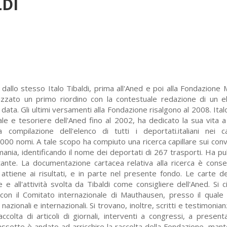
LDI
 dallo stesso Italo Tibaldi, prima all'Aned e poi alla Fondazione
izzato un primo riordino con la contestuale redazione di un e
data. Gli ultimi versamenti alla Fondazione risalgono al 2008. Ital
le e tesoriere dell'Aned fino al 2002, ha dedicato la sua vita a
a compilazione dell'elenco di tutti i deportati.italiani nei 
.000 nomi. A tale scopo ha compiuto una ricerca capillare sui conv
rmania, identificando il nome dei deportati di 267 trasporti. Ha pu
stante. La documentazione cartacea relativa alla ricerca è conse
attiene ai risultati, e in parte nel presente fondo. Le carte d
e all'attività svolta da Tibaldi come consigliere dell'Aned. Si ci
ti con il Comitato internazionale di Mauthausen, presso il quale
azionali e internazionali. Si trovano, inoltre, scritti e testimonia
colta di articoli di giornali, interventi a congressi, a presenta
cassette è andato ad arricchire la raccolta della Fondazione, man