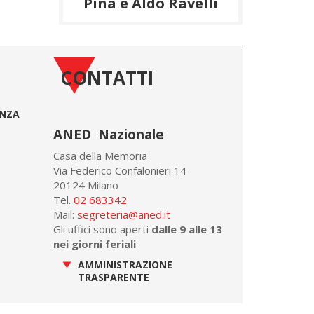
Pina e Aldo Ravelli
CONTATTI
ONZA
ANED Nazionale
Casa della Memoria
Via Federico Confalonieri 14
20124 Milano
Tel.
02 683342
Mail:
segreteria@aned.it
Gli uffici sono aperti
dalle 9 alle 13
nei giorni feriali
AMMINISTRAZIONE
TRASPARENTE