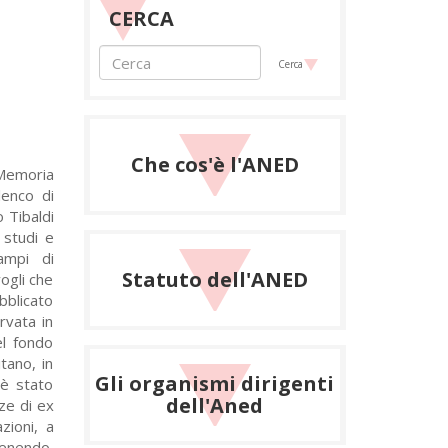
CERCA
Cerca
Che cos'è l'ANED
 Memoria
lenco di
o Tibaldi
 studi e
campi di
Statuto dell'ANED
ogli che
bblicato
rvata in
el fondo
tano, in
Gli organismi dirigenti
 è stato
dell'Aned
nze di ex
zioni, a
tenendo,