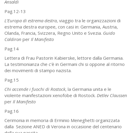
Ansaldi
Pag.12-13
L’Europa di estrema destra
, viaggio tra le organizzazioni di
estrema destra europee, con casi in: Germania, Austria,
Olanda, Francia, Svizzera, Regno Unito e Svezia.
Guido
Caldiron
per
Il Manifesto
Pag.14
Lettera di Frau Pastorin Kabierske, lettore dalla Germania.
La testimonianza che c’è in Germani chi si oppone al ritorno
dei movimenti di stampo nazista.
Pag.15
Chi accende i fuochi di Rostock
, la Germania unita e le
violente manifestazioni xenofobe di Rostock.
Detlev Claussen
per
Il Manifesto
Pag.16
Cerimonia in memoria di Erminio Meneghetti organizzata
dalla Sezione ANED di Verona in occasione del centenario
della sua nascita.