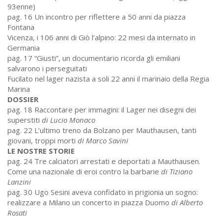
93enne)
pag. 16 Un incontro per riflettere a 50 anni da piazza
Fontana
Vicenza, i 106 anni di Giò l’alpino: 22 mesi da internato in
Germania
pag. 17 “Giusti”, un documentario ricorda gli emiliani
salvarono i perseguitati
Fucilato nel lager nazista a soli 22 anni il marinaio della Regia
Marina
DOSSIER
pag. 18 Raccontare per immagini: il Lager nei disegni dei
superstiti
di Lucio Monaco
pag. 22 L’ultimo treno da Bolzano per Mauthausen, tanti
giovani, troppi morti
di Marco Savini
LE NOSTRE STORIE
pag. 24 Tre calciatori arrestati e deportati a Mauthausen.
Come una nazionale di eroi contro la barbarie
di Tiziano
Lanzini
pag. 30 Ugo Sesini aveva confidato in prigionia un sogno:
realizzare a Milano un concerto in piazza Duomo
di Alberto
Rosati