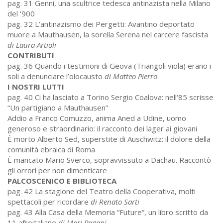
pag. 31 Genni, una scultrice tedesca antinazista nella Milano
del ‘900
pag. 32 L’antinazismo dei Pergetti: Avantino deportato
muore a Mauthausen, la sorella Serena nel carcere fascista
di Laura Artioli
CONTRIBUTI
pag. 36 Quando i testimoni di Geova (Triangoli viola) erano i
soli a denunciare l’olocausto
di Matteo Pierro
I NOSTRI LUTTI
pag. 40 Ci ha lasciato a Torino Sergio Coalova: nell‘85 scrisse
“Un partigiano a Mauthausen”
Addio a Franco Comuzzo, anima Aned a Udine, uomo
generoso e straordinario: il racconto dei lager ai giovani
È morto Alberto Sed, superstite di Auschwitz: il dolore della
comunità ebraica di Roma
È mancato Mario Sverco, sopravvissuto a Dachau. Raccontò
gli orrori per non dimenticare
PALCOSCENICO E BIBLIOTECA
pag. 42 La stagione del Teatro della Cooperativa, molti
spettacoli per ricordare
di Renato Sarti
pag. 43 Alla Casa della Memoria “Future”, un libro scritto da
11 afroitaliane
di Mari Pagani