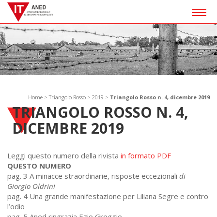
Togg
navig
Home
>
Triangolo Rosso
>
2019
>
Triangolo Rosso n. 4, dicembre 2019
TRIANGOLO ROSSO N. 4,
DICEMBRE 2019
Leggi questo numero della rivista
in formato PDF
QUESTO NUMERO
pag. 3 A minacce straordinarie, risposte eccezionali
di
Giorgio Oldrini
pag. 4 Una grande manifestazione per Liliana Segre e contro
l’odio
pag. 5 Aned ringrazia Ezio Greggio