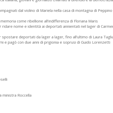
mpagnati dal violino di Mariela nella casa di montagna di Peppino 
i memoria come ribellione all’indifferenza di Floriana Maris
 ridare nome e identità ai deportati annientati nel lager di Carme
r spostare deportati da lager a lager, fino all’ultimo di Laura Tagl
Imi e pagò con due anni di prigionia e soprusi di Guido Lorenzetti
selli
la ministra Roccella