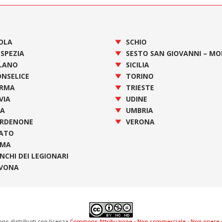
OLA
SCHIO
 SPEZIA
SESTO SAN GIOVANNI – M
LANO
SICILIA
NSELICE
TORINO
RMA
TRIESTE
VIA
UDINE
SA
UMBRIA
RDENONE
VERONA
ATO
OMA
NCHI DEI LEGIONARI
VONA
ono distribuiti con licenza
Commons Attribuzione - Non commerciale - Non opere de