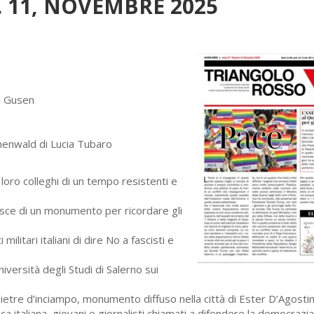
 11, NOVEMBRE 2025
di Gusen
henwald di Lucia Tubaro
loro colleghi di un tempo resistenti e
isce di un monumento per ricordare gli
ilitari italiani di dire No a fascisti e
iversità degli Studi di Salerno sui
pietre d’inciampo, monumento diffuso nella città di Ester D’Agosti
a italiana, giovani e giornalisti chiamati a difendere la democrazia