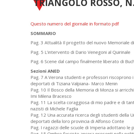
TRIANGOLO ROSSO, N.
Questo numero del giornale in formato pdf
SOMMARIO
Pag. 3 Attualità Il progetto del nuovo Memoriale 
Pag. 5 L’intervento di Dario Venegoni al Quirinale
Pag. 6 Scene dal campo finalmente liberato di Buc
Sezioni ANED
Pag. 7 A Verona studenti e professori riscoprono i 
deportati di Tiziana Valpiana- Marco Menin
Pag. 10 Il Bosco della Memoria di Monza si arricch
Imi Milena Bracesco
Pag. 11 La scelta coraggiosa di mio padre e di tanti m
nazisti di Michele Faglia
Pag. 12 Una accurata ricerca degli studenti della Un
deportati della loro provincia di Alfonso Conte
Pag. I ragazzi delle scuole di Imperia adottano le 
Pag. 15 Ombre fasciste ancora presenti nella politic