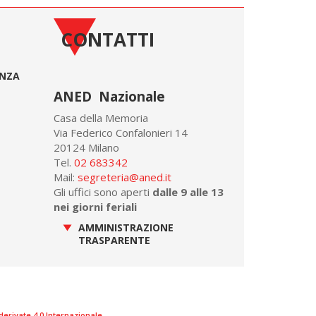
CONTATTI
ONZA
ANED Nazionale
Casa della Memoria
Via Federico Confalonieri 14
20124 Milano
Tel.
02 683342
Mail:
segreteria@aned.it
Gli uffici sono aperti
dalle 9 alle 13
nei giorni feriali
AMMINISTRAZIONE
TRASPARENTE
rivate 4.0 Internazionale
.